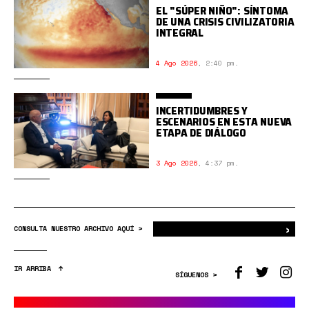
EL "SÚPER NIÑO": SÍNTOMA
DE UNA CRISIS CIVILIZATORIA
INTEGRAL
4 Ago 2026
,
2:40 pm.
INCERTIDUMBRES Y
ESCENARIOS EN ESTA NUEVA
ETAPA DE DIÁLOGO
3 Ago 2026
,
4:37 pm.
›
Bus
CONSULTA NUESTRO ARCHIVO AQUÍ >
IR ARRIBA
SÍGUENOS >