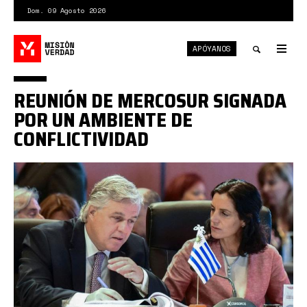
Pasar
Dom. 09 Agosto 2026
al
contenido
APÓYANOS
principal
Tog
nav
Toggle
REUNIÓN DE MERCOSUR SIGNADA
search
POR UN AMBIENTE DE
CONFLICTIVIDAD
WVBB5YE4SSZ33YFXENAYPZS42Q.jpg