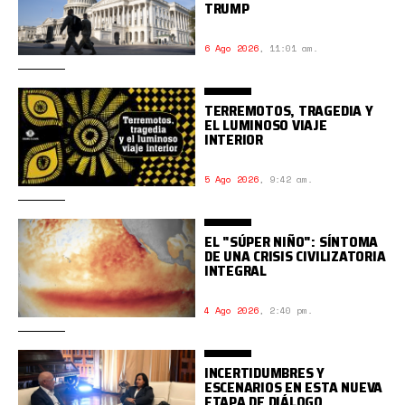
TRUMP
6 Ago 2026
,
11:01 am.
TERREMOTOS, TRAGEDIA Y
EL LUMINOSO VIAJE
INTERIOR
5 Ago 2026
,
9:42 am.
EL "SÚPER NIÑO": SÍNTOMA
DE UNA CRISIS CIVILIZATORIA
INTEGRAL
4 Ago 2026
,
2:40 pm.
INCERTIDUMBRES Y
ESCENARIOS EN ESTA NUEVA
ETAPA DE DIÁLOGO