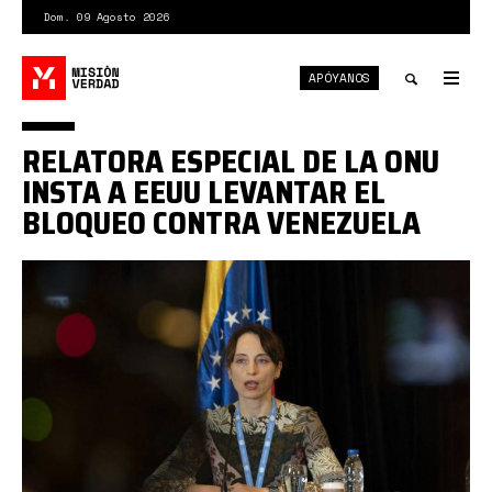
Pasar
Dom. 09 Agosto 2026
al
contenido
APÓYANOS
principal
Tog
nav
Toggle
RELATORA ESPECIAL DE LA ONU
search
INSTA A EEUU LEVANTAR EL
BLOQUEO CONTRA VENEZUELA
alena-
douhan.jpg