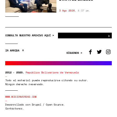
3 Ago 2026
,
4:37 pm.
›
Bus
CONSULTA NUESTRO ARCHIVO AQUÍ >
IR ARRIBA
SÍGUENOS >
2012 - 2020.
República Bolivariana de Venezuela
Todo el material puede reproducirse citando su autor.
Ningún derecho reservado.
WWW.MISIONVERDAD.COM
Desarrollado con Drupal / Open Source.
Contáctanos.