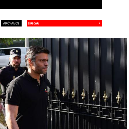
›
Buscar
APÓYANOS
NW3V3U.jpg