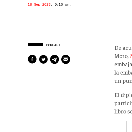
18 Sep 2023
,
5:15 pm
.
COMPARTE
De acue
Moro,
embaja
la emb
un pun
El dip
partici
libro s