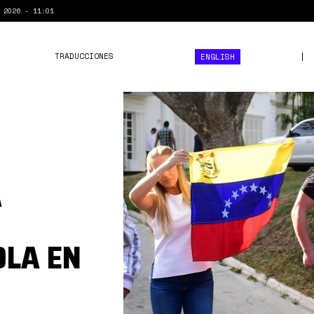
 2026 - 11:01
TRADUCCIONES
ENGLISH
ZWWMG3FKH5FAHGCJCO34
A
LA EN