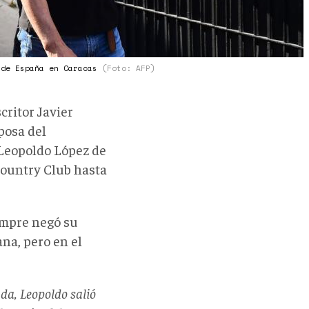
 de España en Caracas
(Foto: AFP)
critor Javier
sposa del
 Leopoldo López de
 Country Club hasta
iempre negó su
ana, pero en el
da, Leopoldo salió