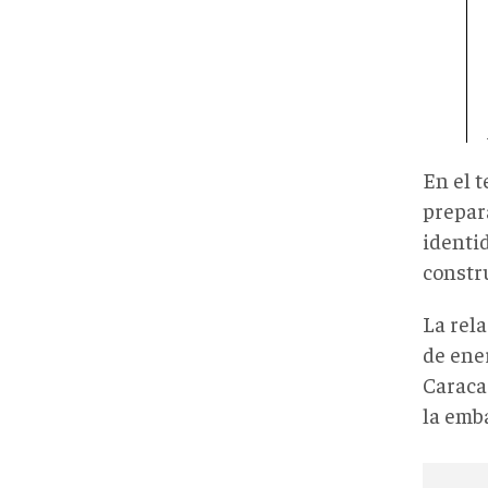
En el 
prepara
identid
constru
La rel
de ene
Caracas
la emb