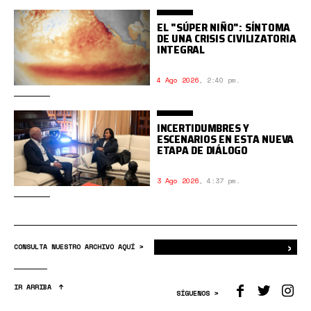
EL "SÚPER NIÑO": SÍNTOMA
DE UNA CRISIS CIVILIZATORIA
INTEGRAL
4 Ago 2026
,
2:40 pm.
INCERTIDUMBRES Y
ESCENARIOS EN ESTA NUEVA
ETAPA DE DIÁLOGO
3 Ago 2026
,
4:37 pm.
›
Bus
CONSULTA NUESTRO ARCHIVO AQUÍ >
IR ARRIBA
SÍGUENOS >