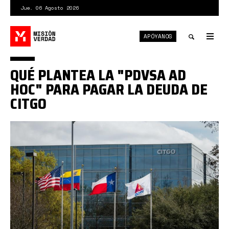
Pasar
Jue. 06 Agosto 2026
al
contenido
APÓYANOS
principal
Tog
nav
Toggle
QUÉ PLANTEA LA "PDVSA AD
search
HOC" PARA PAGAR LA DEUDA DE
CITGO
en-
citgo-
preparan-
una-
nueva-
restructuracion-
de-