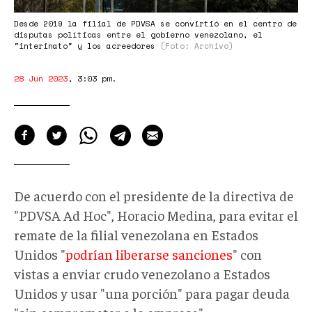
la-
junta-
Desde 2019 la filial de PDVSA se convirtió en el centro de
disputas políticas entre el gobierno venezolano, el
directiva_primerinforme.jpg
"interinato" y los acreedores
(Foto: Archivo)
28 Jun 2023
,
3:03 pm
.
De acuerdo con el presidente de la directiva de
"PDVSA Ad Hoc", Horacio Medina, para evitar el
remate de la filial venezolana en Estados
Unidos "
podrían liberarse sanciones
" con
vistas a enviar crudo venezolano a Estados
Unidos y usar "una porción" para pagar deuda