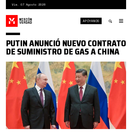
Pasar
Vie. 07 Agosto 2026
al
contenido
APÓYANOS
principal
Tog
nav
Toggle
PUTIN ANUNCIÓ NUEVO CONTRATO
search
DE SUMINISTRO DE GAS A CHINA
756439626109579.jpg