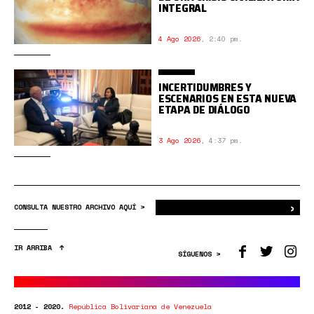
INTEGRAL
4 Ago 2026
,
2:40 pm.
INCERTIDUMBRES Y
ESCENARIOS EN ESTA NUEVA
ETAPA DE DIÁLOGO
3 Ago 2026
,
4:37 pm.
›
Bus
CONSULTA NUESTRO ARCHIVO AQUÍ >
IR ARRIBA
SÍGUENOS >
2012 - 2020.
República Bolivariana de Venezuela