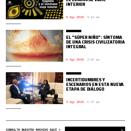
INTERIOR
5 Ago 2026
,
9:42 am.
EL "SÚPER NIÑO": SÍNTOMA
DE UNA CRISIS CIVILIZATORIA
INTEGRAL
4 Ago 2026
,
2:40 pm.
INCERTIDUMBRES Y
ESCENARIOS EN ESTA NUEVA
ETAPA DE DIÁLOGO
3 Ago 2026
,
4:37 pm.
›
Bus
CONSULTA NUESTRO ARCHIVO AQUÍ >