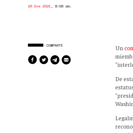
26 Ene 2021
,
8:08 am
.
COMPARTE
Un
com
miembr
"inter
De est
estatu
"presi
Washin
Legalm
recono