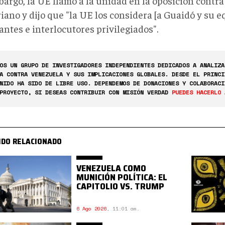
bargo, la UE llamó a la unidad en la oposición contra
iano y dijo que "la UE los considera [a Guaidó y su e
ntes e interlocutores privilegiados".
OS UN GRUPO DE INVESTIGADORES INDEPENDIENTES DEDICADOS A ANALIZA
A CONTRA VENEZUELA Y SUS IMPLICACIONES GLOBALES. DESDE EL PRINCI
NIDO HA SIDO DE LIBRE USO. DEPENDEMOS DE DONACIONES Y COLABORACI
PROYECTO, SI DESEAS CONTRIBUIR CON MISIÓN VERDAD
PUEDES HACERLO 
IDO RELACIONADO
VENEZUELA COMO
MUNICIÓN POLÍTICA: EL
CAPITOLIO VS. TRUMP
6 Ago 2026
,
11:01 am.