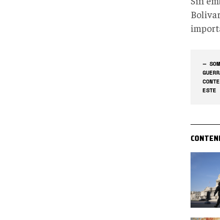
Sin em
Bolivar
importa
— SOM
GUERR
CONTE
ESTE 
CONTEN