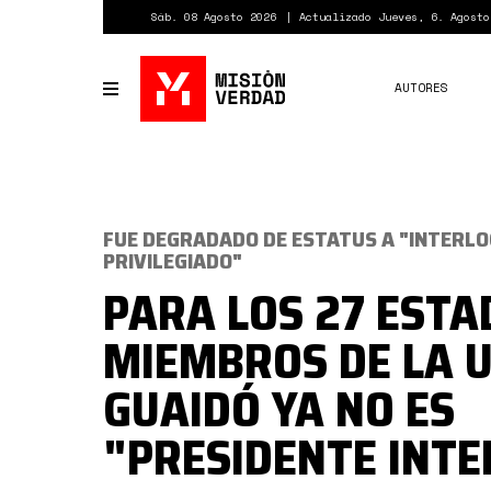
Pasar
Sáb. 08 Agosto 2026
Actualizado Jueves, 6. Agosto
al
contenido
principal
AUTORES
Toggle
navigation
FUE DEGRADADO DE ESTATUS A "INTERL
PRIVILEGIADO"
PARA LOS 27 ESTA
MIEMBROS DE LA U
GUAIDÓ YA NO ES
"PRESIDENTE INTE