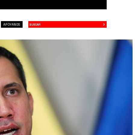
›
Buscar
APÓYANOS