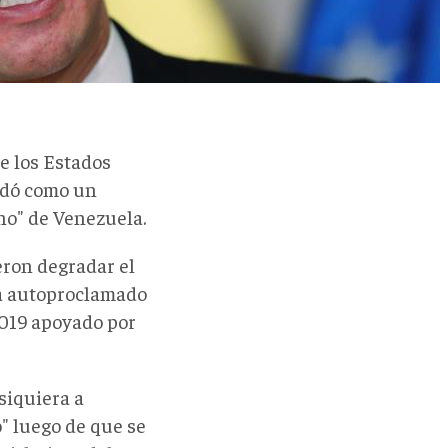
e los Estados
idó como un
no" de Venezuela.
eron degradar el
ía autoproclamado
2019 apoyado por
siquiera a
" luego de que se