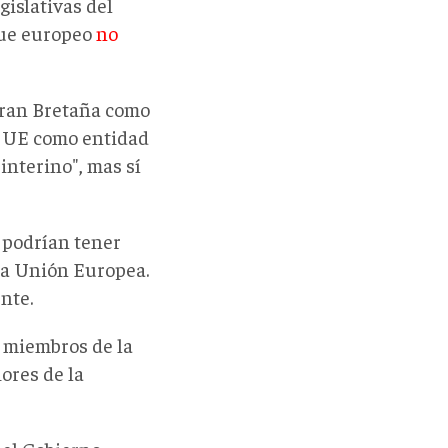
gislativas del
que europeo
no
Gran Bretaña como
la UE como entidad
interino", mas sí
 podrían tener
 la Unión Europea.
nte.
7 miembros de la
ores de la