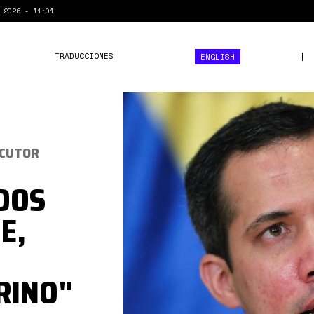
 2026 - 11:01
TRADUCCIONES
ENGLISH
guaidox.jpg
OCUTOR
DOS
E,
RINO"