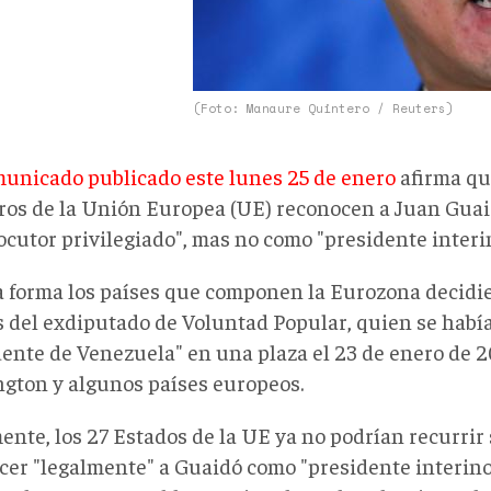
(Foto: Manaure Quintero / Reuters)
unicado publicado este lunes 25 de enero
afirma qu
os de la Unión Europea (UE) reconocen a Juan Gua
locutor privilegiado", mas no como "presidente interi
a forma los países que componen la Eurozona decidi
s del exdiputado de Voluntad Popular, quien se hab
dente de Venezuela" en una plaza el 23 de enero de 
gton y algunos países europeos.
ente, los 27 Estados de la UE ya no podrían recurrir 
cer "legalmente" a Guaidó como "presidente interino