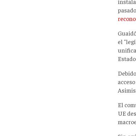
instala
pasado
recono
Guaidó
el "le
unific
Estado
Debido
acceso
Asimis
El com
UE des
macroe