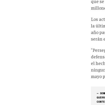
que se
millone
Los ac
la últi
año pas
serán 
"Perseg
defens
el hec
ningun
mayo p
— SOM
GUERR
CONTE