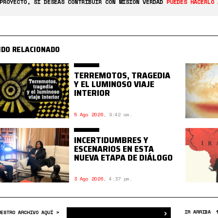
PROYECTO, SI DESEAS CONTRIBUIR CON MISIÓN VERDAD
PUEDES HACERLO 
IDO RELACIONADO
TERREMOTOS, TRAGEDIA
Y EL LUMINOSO VIAJE
INTERIOR
5 Ago 2026
,
9:42 am.
INCERTIDUMBRES Y
ESCENARIOS EN ESTA
NUEVA ETAPA DE DIÁLOGO
3 Ago 2026
,
4:37 pm.
›
Buscar
IR ARRIBA
UESTRO ARCHIVO AQUÍ >