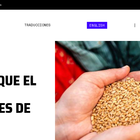
m
TRADUCCIONES
ENGLISH
58.jpg
QUE EL
ES DE