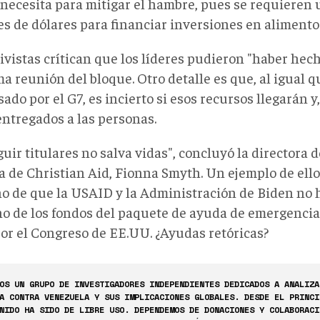
 necesita para mitigar el hambre, pues se requieren
s de dólares para financiar inversiones en alimentos 
tivistas crítican que los líderes pudieron "haber he
ma reunión del bloque. Otro detalle es que, al igual qu
ado por el G7, es incierto si esos recursos llegarán y,
entregados a las personas.
uir titulares no salva vidas", concluyó la directora de
a de Christian Aid, Fionna Smyth. Un ejemplo de ello
ho de que la USAID y la Administración de Biden no
o de los fondos del paquete de ayuda de emergenci
or el Congreso de EE.UU. ¿Ayudas retóricas?
OS UN GRUPO DE INVESTIGADORES INDEPENDIENTES DEDICADOS A ANALIZA
A CONTRA VENEZUELA Y SUS IMPLICACIONES GLOBALES. DESDE EL PRINCI
NIDO HA SIDO DE LIBRE USO. DEPENDEMOS DE DONACIONES Y COLABORACI