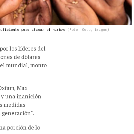
suficiente para atacar el hambre
(Foto: Getty images)
or los líderes del
lones de dólares
vel mundial, monto
 Oxfam, Max
 y una inanición
las medidas
a generación".
na porción de lo