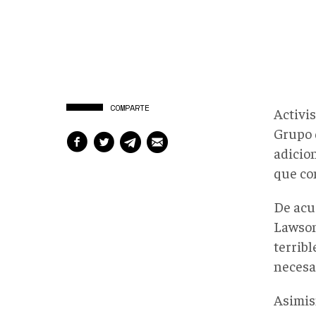
COMPARTE
Activis
Grupo d
adicio
que co
De acu
Lawson
terribl
necesa
Asimis