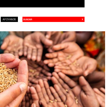
›
Buscar
APÓYANOS