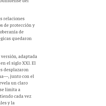
dounidense del
s relaciones
s de protección y
soberanía de
tégicas quedaron
 versión, adaptada
n el siglo XXI. El
es desplazaron
na—, junto con el
evela un claro
e limita a
rtiendo cada vez
les y la