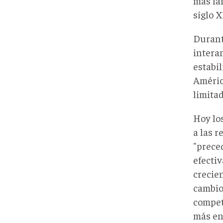
más fa
siglo X
Durant
intera
estabil
Améric
limitad
Hoy lo
a las r
"prece
efecti
crecie
cambio
competi
más en 