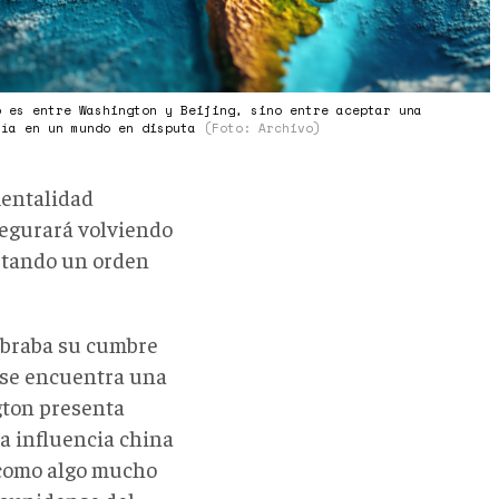
o es entre Washington y Beijing, sino entre aceptar una
nía en un mundo en disputa
(Foto: Archivo)
mentalidad
asegurará volviendo
optando un orden
ebraba su cumbre
l se encuentra una
gton presenta
la influencia china
 como algo mucho