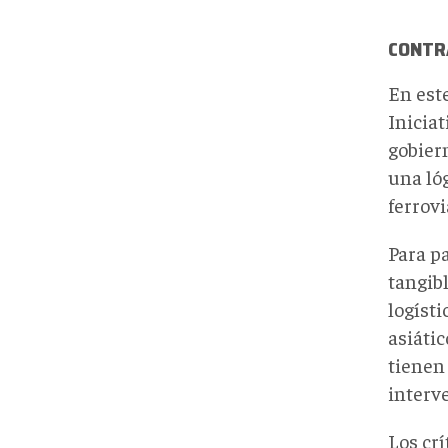
CONTR
En est
Inicia
gobier
una lóg
ferrovi
Para pa
tangib
logíst
asiátic
tienen
interv
Los crí