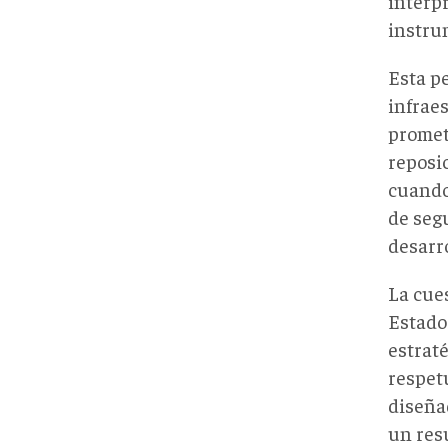
interp
instru
Esta p
infraes
promet
reposi
cuando
de segu
desarro
La cue
Estado
estraté
respet
diseñad
un resu