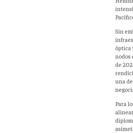
Hemisf
intensi
Pacífic
Sin em
infraes
óptica
nodos 
de 202
rendic
una de
negoci
Para l
alinea
diplomá
asimet