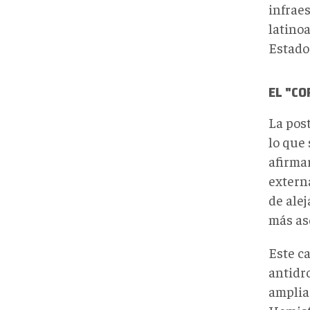
infraes
latino
Estado
EL "C
La pos
lo que 
afirma
extern
de ale
más ase
Este c
antidr
amplia