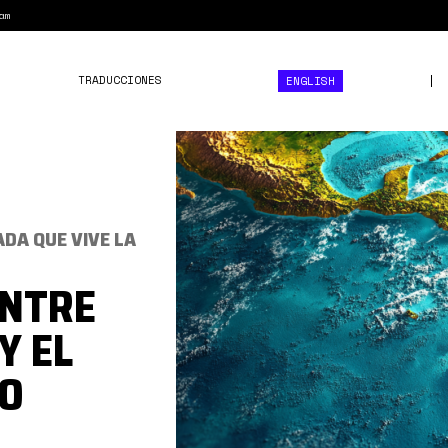
am
TRADUCCIONES
ENGLISH
américa
latina
y
el
ADA QUE VIVE LA
caribe
ENTRE
Y EL
MO