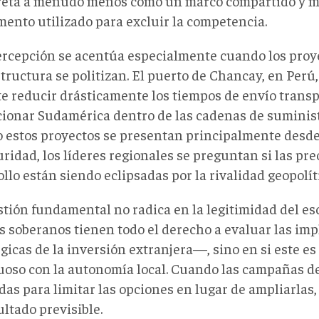
reta a menudo menos como un marco compartido y 
mento utilizado para excluir la competencia.
ercepción se acentúa especialmente cuando los proy
tructura se politizan. El puerto de Chancay, en Perú,
e reducir drásticamente los tiempos de envío transp
cionar Sudamérica dentro de las cadenas de suminist
 estos proyectos se presentan principalmente desde
ridad, los líderes regionales se preguntan si las pr
llo están siendo eclipsadas por la rivalidad geopolít
stión fundamental no radica en la legitimidad del e
s soberanos tienen todo el derecho a evaluar las imp
gicas de la inversión extranjera—, sino en si este es
uoso con la autonomía local. Cuando las campañas d
as para limitar las opciones en lugar de ampliarlas, 
ltado previsible.