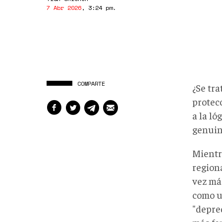
7 Abr 2026
,
3:24 pm
.
COMPARTE
¿Se tr
protec
a la ló
genuin
Mientr
region
vez má
como u
"depre