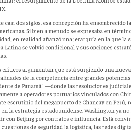
miliar: el resurgimiento de la Doctrina Monroe esta
IX.
e casi dos siglos, esa concepción ha ensombrecido la
mericanas. Si bien a menudo se expresaba en término
idad, en realidad afianzó una jerarquía en la que la 
a Latina se volvió condicional y sus opciones estra
as.
s críticos argumentan que está surgiendo una nueva
ealidades de la competencia entre grandes potencias e
dente de Panamá" —donde las resoluciones judicial
vamente a operadores portuarios vinculados con Chi
nte escrutinio del megapuerto de Chancay en Perú, r
 en la estrategia estadounidense. Washington ya no s
r con Beijing por contratos e influencia. Está convi
cuestiones de seguridad la logística, las redes digita