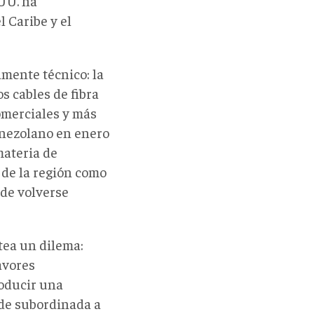
UU. ha
l Caribe y el
mente técnico: la
s cables de fibra
comerciales y más
enezolano en enero
ateria de
 de la región como
ede volverse
tea un dilema:
avores
roducir una
ede subordinada a