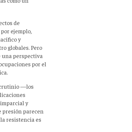
más como un
ectos de
 por ejemplo,
acífico y
ro globales. Pero
 una perspectiva
eocupaciones por el
ica.
scrutinio —los
licaciones
 imparcial y
e presión parecen
la resistencia es