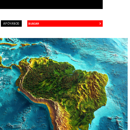
›
Buscar
APÓYANOS