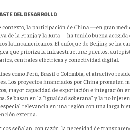
ASTE DEL DESARROLLO
e contexto, la participación de China —en gran medid
tiva de la Franja y la Ruta— ha tenido buena acogid
nos latinoamericanos. El enfoque de Beijing se ha ca
ica que prioriza la infraestructura: puertos, autopis
arios, centrales eléctricas y conectividad digital.
íses como Perú, Brasil o Colombia, el atractivo resid
les. Los proyectos financiados por China prometen 
icos, mayor capacidad de exportación e integración e
os. Se basan en la "igualdad soberana" y la no injeren
 especial relevancia en una región con una larga his
ención externa.
ticos señalan, con razón, la necesidad de transparen