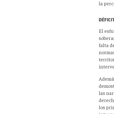
la per
DÉFICI
El esfu
sobera
falta d
normas
territo
interv
Además
demostr
las nar
derech
los pr