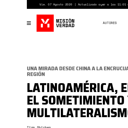
Pasar
Vie. 07 Agosto 2026
Actualizado ayer a las 11:01 
al
contenido
principal
AUTORES
Toggle
navigation
UNA MIRADA DESDE CHINA A LA ENCRUCIJ
REGIÓN
LATINOAMÉRICA, 
EL SOMETIMIENTO 
MULTILATERALIS
Tian Shichen