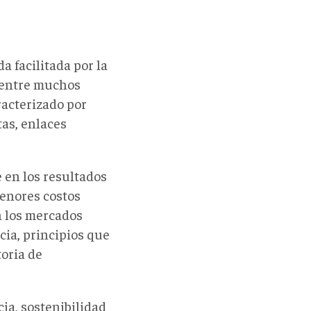
a facilitada por la
a entre muchos
racterizado por
tas, enlaces
e en los resultados
menores costos
n los mercados
cia, principios que
toria de
cia, sostenibilidad