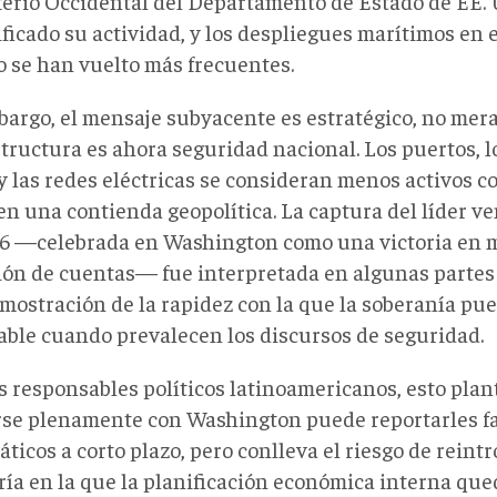
erio Occidental del Departamento de Estado de EE. 
ficado su actividad, y los despliegues marítimos en e
o se han vuelto más frecuentes.
bargo, el mensaje subyacente es estratégico, no mera
tructura es ahora seguridad nacional. Los puertos, lo
 y las redes eléctricas se consideran menos activos 
en una contienda geopolítica. La captura del líder v
6 —celebrada en Washington como una victoria en m
ión de cuentas— fue interpretada en algunas partes
mostración de la rapidez con la que la soberanía pu
able cuando prevalecen los discursos de seguridad.
os responsables políticos latinoamericanos, esto plan
rse plenamente con Washington puede reportarles f
ticos a corto plazo, pero conlleva el riesgo de reint
ría en la que la planificación económica interna qu