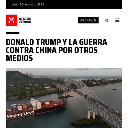
Pasar
Jue. 06 Agosto 2026
al
contenido
APÓYANOS
principal
Tog
nav
Toggle
DONALD TRUMP Y LA GUERRA
search
CONTRA CHINA POR OTROS
MEDIOS
panama.jpg