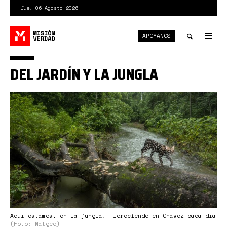
Pasar
Jue. 06 Agosto 2026
al
contenido
APÓYANOS
principal
Tog
nav
Toggle
DEL JARDÍN Y LA JUNGLA
search
jungla
amazonas.jpg
Aquí estamos, en la jungla, floreciendo en Chávez cada día
(Foto: Natgeo)