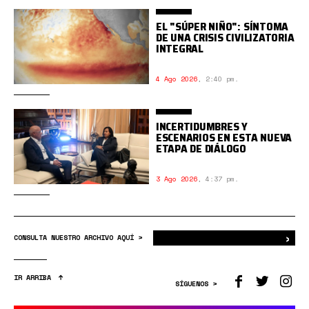
EL "SÚPER NIÑO": SÍNTOMA
DE UNA CRISIS CIVILIZATORIA
INTEGRAL
4 Ago 2026
,
2:40 pm.
INCERTIDUMBRES Y
ESCENARIOS EN ESTA NUEVA
ETAPA DE DIÁLOGO
3 Ago 2026
,
4:37 pm.
›
Bus
CONSULTA NUESTRO ARCHIVO AQUÍ >
IR ARRIBA
SÍGUENOS >