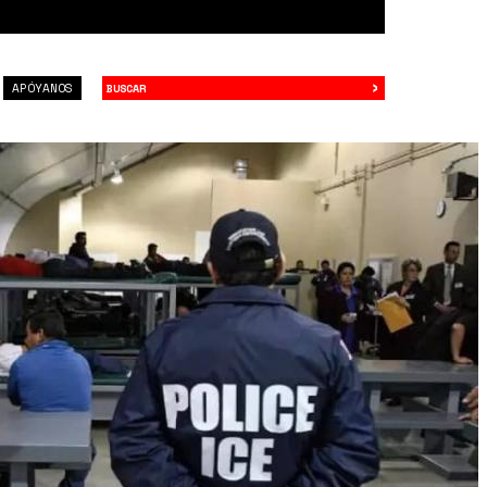
›
Buscar
APÓYANOS