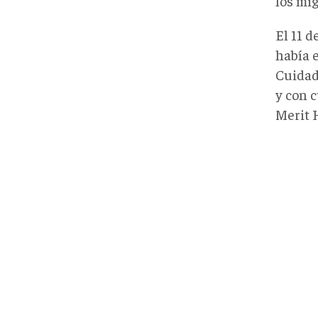
los mig
El 11 d
había 
Cuidad
y con c
Merit H