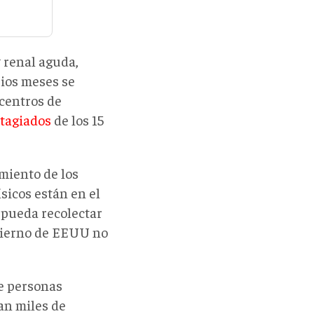
y renal aguda,
rios meses se
 centros de
ntagiados
de los 15
miento de los
sicos están en el
a pueda recolectar
obierno de EEUU no
e personas
an miles de