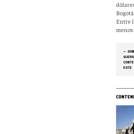
dólares
Bogotá
Entre l
menos 
— SOM
GUERR
CONTE
ESTE 
CONTEN