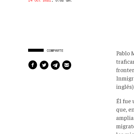
14 Oct 2021
,
5:02 am
.
COMPARTE
Pablo 
trafic
fronte
Inmigr
inglés)
Él fue
que, en
amplia
migrat