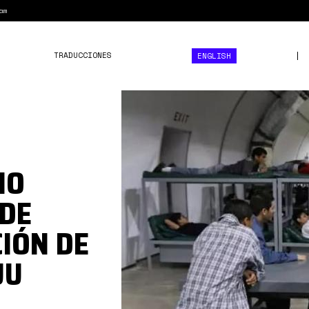
am
TRADUCCIONES
ENGLISH
ice.jpg
NO
 DE
IÓN DE
UU