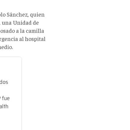
ablo Sánchez, quien
 a una Unidad de
osado a la camilla
rgencia al hospital
medio.
ados
P fue
alth