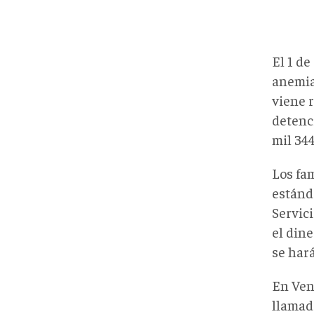
El 1 de
anemia
viene 
detenci
mil 344
Los fa
estánda
Servici
el din
se hará
En Ven
llamad