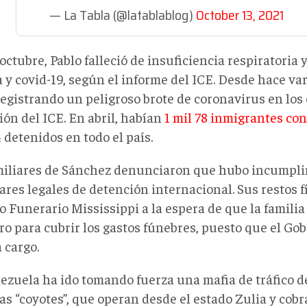
— La Tabla (@latablablog)
October 13, 2021
 octubre, Pablo falleció de insuficiencia respiratoria 
 y covid-19, según el informe del ICE. Desde hace va
registrando un peligroso brote de coronavirus en los
ón del ICE. En abril, habían
1 mil 78 inmigrantes co
 detenidos en todo el país.
miliares de Sánchez denunciaron que hubo incumpli
res legales de detención internacional. Sus restos fí
o Funerario Mississippi a la espera de que la famili
ero para cubrir los gastos fúnebres, puesto que el G
 cargo.
ezuela ha ido tomando fuerza una mafia de tráfico d
as “coyotes”, que operan desde el estado Zulia y cobr