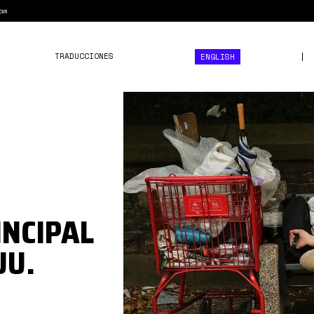
am
TRADUCCIONES
ENGLISH
pobreza
eeuu.jpg
INCIPAL
UU.