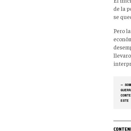
El ini
de la 
se que
Pero la
económ
desemp
llevaro
interpr
— SOM
GUERR
CONTE
ESTE 
CONTEN