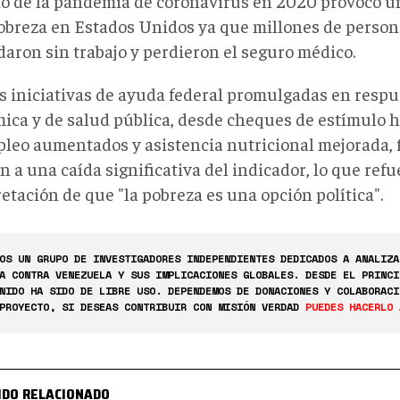
cio de la pandemia de coronavirus en 2020 provocó 
pobreza en Estados Unidos ya que millones de person
daron sin trabajo y perdieron el seguro médico.
s iniciativas de ayuda federal promulgadas en respue
ica y de salud pública, desde cheques de estímulo h
leo aumentados y asistencia nutricional mejorada,
n a una caída significativa del indicador, lo que ref
etación de que "la pobreza es una opción política".
OS UN GRUPO DE INVESTIGADORES INDEPENDIENTES DEDICADOS A ANALIZA
A CONTRA VENEZUELA Y SUS IMPLICACIONES GLOBALES. DESDE EL PRINCI
NIDO HA SIDO DE LIBRE USO. DEPENDEMOS DE DONACIONES Y COLABORACI
PROYECTO, SI DESEAS CONTRIBUIR CON MISIÓN VERDAD
PUEDES HACERLO 
IDO RELACIONADO