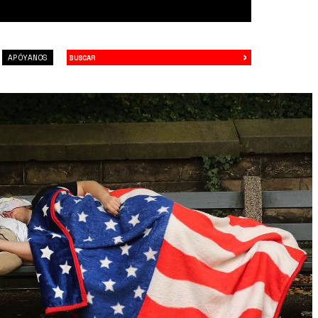
›
Buscar
APÓYANOS