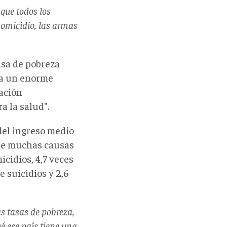
que todos los
homicidio, las armas
asa de pobreza
ta un enorme
gación
a la salud".
del ingreso medio
que muchas causas
cidios, 4,7 veces
 suicidios y 2,6
s tasas de pobreza,
é ese país tiene una