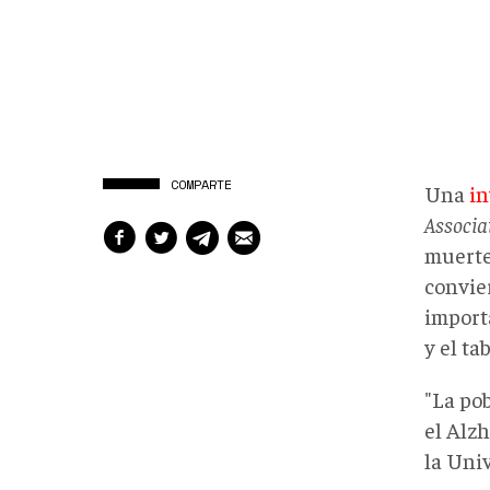
COMPARTE
Una
in
Associa
muerte
convie
import
y el t
"La po
el Alzh
la Univ