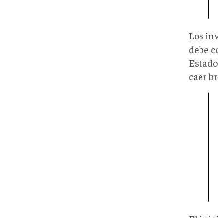
Los in
debe c
Estado
caer b