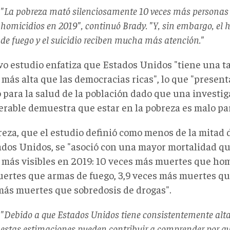
"La pobreza mató silenciosamente 10 veces más personas 
homicidios en 2019", continuó Brady. "Y, sin embargo, el 
de fuego y el suicidio reciben mucha más atención."
vo estudio enfatiza que Estados Unidos "tiene una t
más alta que las democracias ricas", lo que "presen
o para la salud de la población dado que una investi
erable demuestra que estar en la pobreza es malo par
reza, que el estudio definió como menos de la mitad 
ados Unidos, se "asoció con una mayor mortalidad 
más visibles en 2019: 10 veces más muertes que homi
ertes que armas de fuego, 3,9 veces más muertes que
más muertes que sobredosis de drogas".
"Debido a que Estados Unidos tiene consistentemente alta
estas estimaciones pueden contribuir a comprender por qu