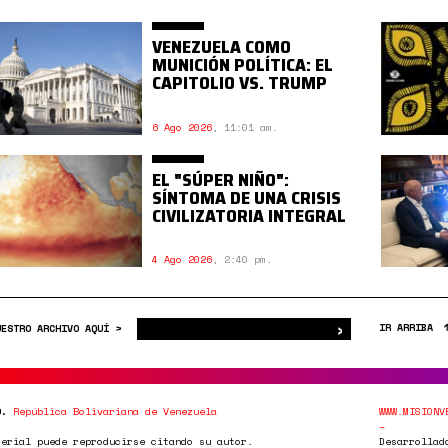
VENEZUELA COMO
MUNICIÓN POLÍTICA: EL
CAPITOLIO VS. TRUMP
6 Ago 2026
,
11:01 am.
EL "SÚPER NIÑO":
SÍNTOMA DE UNA CRISIS
CIVILIZATORIA INTEGRAL
4 Ago 2026
,
2:40 pm.
›
Buscar
IR ARRIBA
UESTRO ARCHIVO AQUÍ >
0.
República Bolivariana de Venezuela
WWW.MISIONV
terial puede reproducirse citando su autor.
Desarrollad