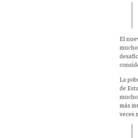
El nue
mucho 
desafí
consid
La pob
de Est
mucho 
más mu
veces 