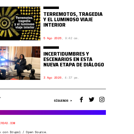
TERREMOTOS, TRAGEDIA
Y EL LUMINOSO VIAJE
INTERIOR
5 Ago 2026
,
9:42 am.
INCERTIDUMBRES Y
ESCENARIOS EN ESTA
NUEVA ETAPA DE DIÁLOGO
3 Ago 2026
,
4:37 pm.
SÍGUENOS >
ERDAD.COM
o con Drupal / Open Source.