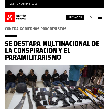
Pasar
Vie. 07 Agosto 2026
al
contenido
APÓYANOS
principal
Tog
nav
Toggle
CONTRA GOBIERNOS PROGRESISTAS
search
SE DESTAPA MULTINACIONAL DE
LA CONSPIRACIÓN Y EL
PARAMILITARISMO
ctu
mercenarios
haití.jpg