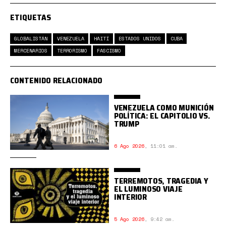
ETIQUETAS
GLOBALISTÁN
VENEZUELA
HAITÍ
ESTADOS UNIDOS
CUBA
MERCENARIOS
TERRORISMO
FASCISMO
CONTENIDO RELACIONADO
VENEZUELA COMO MUNICIÓN
POLÍTICA: EL CAPITOLIO VS.
TRUMP
6 Ago 2026
,
11:01 am.
TERREMOTOS, TRAGEDIA Y
EL LUMINOSO VIAJE
INTERIOR
5 Ago 2026
,
9:42 am.