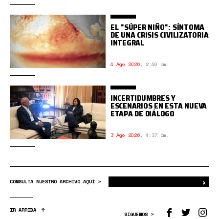
EL "SÚPER NIÑO": SÍNTOMA
DE UNA CRISIS CIVILIZATORIA
INTEGRAL
4 Ago 2026
,
2:40 pm.
INCERTIDUMBRES Y
ESCENARIOS EN ESTA NUEVA
ETAPA DE DIÁLOGO
3 Ago 2026
,
4:37 pm.
›
Bus
CONSULTA NUESTRO ARCHIVO AQUÍ >
IR ARRIBA
SÍGUENOS >