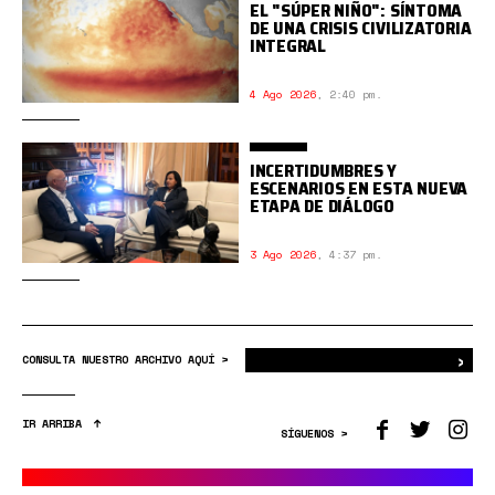
EL "SÚPER NIÑO": SÍNTOMA
DE UNA CRISIS CIVILIZATORIA
INTEGRAL
4 Ago 2026
,
2:40 pm.
INCERTIDUMBRES Y
ESCENARIOS EN ESTA NUEVA
ETAPA DE DIÁLOGO
3 Ago 2026
,
4:37 pm.
›
Bus
CONSULTA NUESTRO ARCHIVO AQUÍ >
IR ARRIBA
SÍGUENOS >