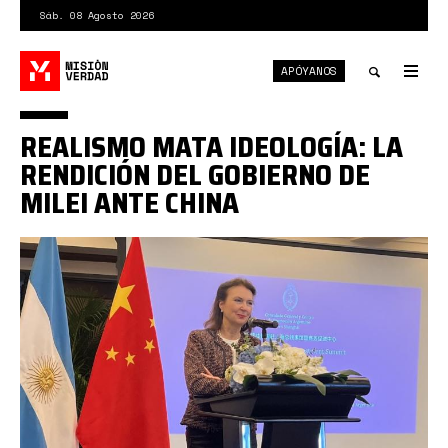
Pasar
Sáb. 08 Agosto 2026
al
contenido
APÓYANOS
principal
Tog
nav
Toggle
REALISMO MATA IDEOLOGÍA: LA
search
RENDICIÓN DEL GOBIERNO DE
MILEI ANTE CHINA
662ebc2fe9ff717e0c398de2.jpeg