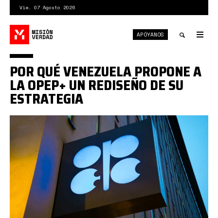
Pasar
Vie. 07 Agosto 2026
al
contenido
APÓYANOS
principal
Tog
nav
Toggle
POR QUÉ VENEZUELA PROPONE A
search
LA OPEP+ UN REDISEÑO DE SU
ESTRATEGIA
opep+.jpg