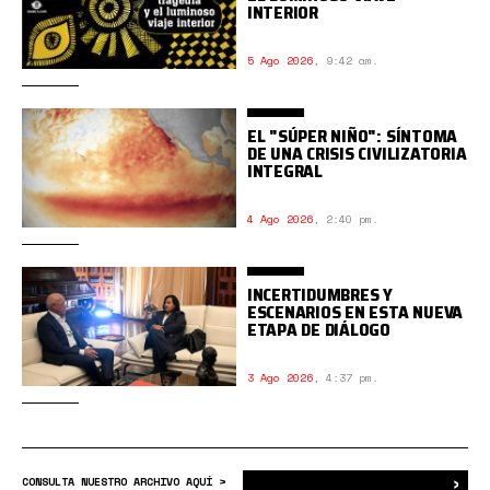
INTERIOR
5 Ago 2026
,
9:42 am.
EL "SÚPER NIÑO": SÍNTOMA
DE UNA CRISIS CIVILIZATORIA
INTEGRAL
4 Ago 2026
,
2:40 pm.
INCERTIDUMBRES Y
ESCENARIOS EN ESTA NUEVA
ETAPA DE DIÁLOGO
3 Ago 2026
,
4:37 pm.
›
Bus
CONSULTA NUESTRO ARCHIVO AQUÍ >