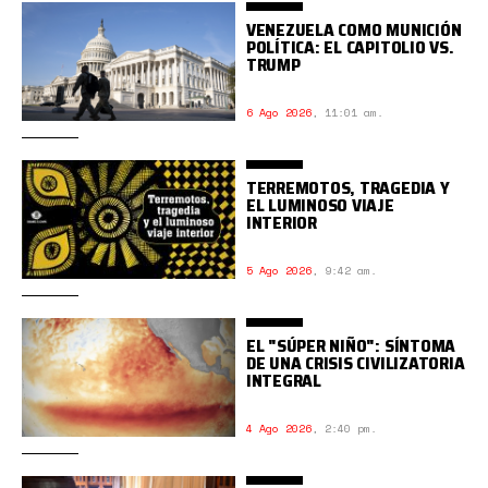
VENEZUELA COMO MUNICIÓN
POLÍTICA: EL CAPITOLIO VS.
TRUMP
6 Ago 2026
,
11:01 am.
TERREMOTOS, TRAGEDIA Y
EL LUMINOSO VIAJE
INTERIOR
5 Ago 2026
,
9:42 am.
EL "SÚPER NIÑO": SÍNTOMA
DE UNA CRISIS CIVILIZATORIA
INTEGRAL
4 Ago 2026
,
2:40 pm.