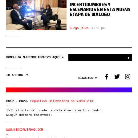
INCERTIDUMBRES Y
ESCENARIOS EN ESTA NUEVA
ETAPA DE DIÁLOGO
3 Ago 2026
,
4:37 pm.
›
Bus
CONSULTA NUESTRO ARCHIVO AQUÍ >
IR ARRIBA
SÍGUENOS >
2012 - 2020.
República Bolivariana de Venezuela
Todo el material puede reproducirse citando su autor.
Ningún derecho reservado.
WWW.MISIONVERDAD.COM