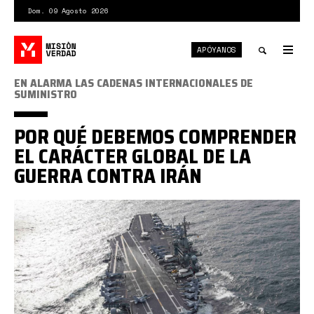
Pasar
Dom. 09 Agosto 2026
al
contenido
APÓYANOS
principal
Tog
nav
Toggle
EN ALARMA LAS CADENAS INTERNACIONALES DE
SUMINISTRO
search
POR QUÉ DEBEMOS COMPRENDER
EL CARÁCTER GLOBAL DE LA
GUERRA CONTRA IRÁN
uss
lincoln