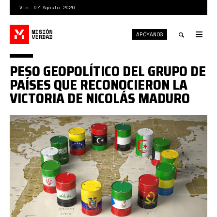
Pasar
Vie. 07 Agosto 2026
al
contenido
APÓYANOS
principal
Tog
nav
Toggle
PESO GEOPOLÍTICO DEL GRUPO DE
search
PAÍSES QUE RECONOCIERON LA
VICTORIA DE NICOLÁS MADURO
paises.jpg