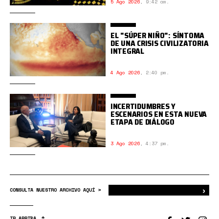
5 Ago 2026
,
9:42 am.
EL "SÚPER NIÑO": SÍNTOMA
DE UNA CRISIS CIVILIZATORIA
INTEGRAL
4 Ago 2026
,
2:40 pm.
INCERTIDUMBRES Y
ESCENARIOS EN ESTA NUEVA
ETAPA DE DIÁLOGO
3 Ago 2026
,
4:37 pm.
›
Bus
CONSULTA NUESTRO ARCHIVO AQUÍ >
IR ARRIBA