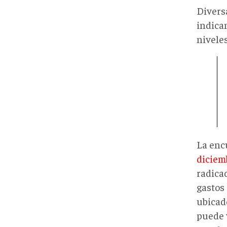
Divers
indica
nivele
La enc
diciem
radica
gastos
ubicado
puede 