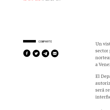
COMPARTE
Un vis
sector 
nortea
a Vene
El Dep
autori
será r
interfi