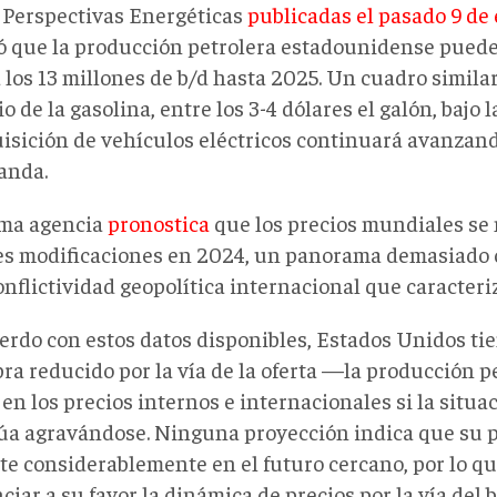
 Perspectivas Energéticas
publicadas el pasado 9 de
ó que la producción petrolera estadounidense pued
 los 13 millones de b/d hasta 2025. Un cuadro simila
io de la gasolina, entre los 3-4 dólares el galón, bajo
uisición de vehículos eléctricos continuará avanza
anda.
ma agencia
pronostica
que los precios mundiales se
s modificaciones en 2024, un panorama demasiado o
onflictividad geopolítica internacional que caracteriz
erdo con estos datos disponibles, Estados Unidos t
ra reducido por la vía de la oferta —la producción 
 en los precios internos e internacionales si la situa
úa agravándose. Ninguna proyección indica que su 
e considerablemente en el futuro cercano, por lo q
ciar a su favor la dinámica de precios por la vía del 