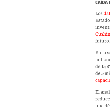
CA
ÍDA
Los
da
Estados
invent
Cushin
futuro.
En la 
millon
de 15,8
de 5 m
capaci
El ana
reducc
una dé