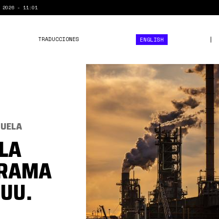
 2026 - 11:01
TRADUCCIONES
ENGLISH
refinería
eeuu
exxonmobil.jpg
ZUELA
 LA
ORAMA
.UU.