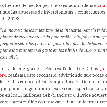
as fuentes del sector petrolero estadounidense,
cita
n que las apuestas de inversionistas y comerciantes 
s de 2023:
"La mayoría de los miembros de la industria parecía todav
planes de crecimiento de la producción, y frugal con su efe
preguntó sobre los planes de gasto, la mayoría de los encu
planeaba mantener el gasto en los niveles de 2023 o aum
este año".
uesta de energía de la Reserva Federal de Dallas,
pub
bre
, reafirma este escenario, advirtiendo que pocas
das en las cuencas de mayor producción tienen plan
 que pudieran generar un
boom
con respecto a los va
s en los 13 millones de b/d. Incluso Oil Price advier
verse sorprendido con nuevas caídas en la producci