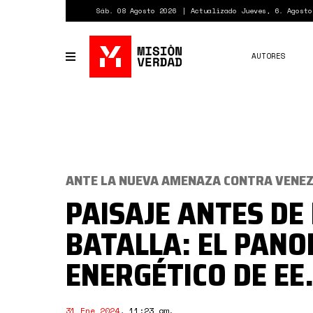
Pasar
Sáb. 08 Agosto 2026
Actualizado Jueves, 6. Agosto
al
contenido
principal
AUTORES
Toggle
navigation
ANTE LA NUEVA AMENAZA CONTRA VENE
PAISAJE ANTES DE
BATALLA: EL PAN
ENERGÉTICO DE EE
31 Ene 2024
,
11:23 am
.