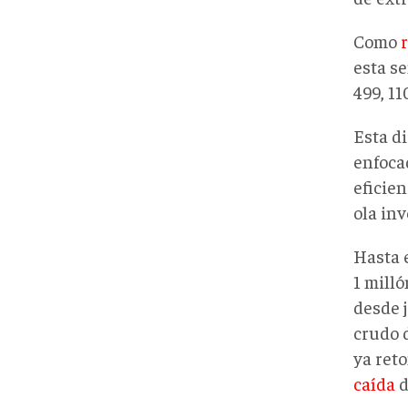
Como
esta s
499, 1
Esta d
enfocad
eficien
ola inv
Hasta 
1 milló
desde j
crudo 
ya reto
caída
d