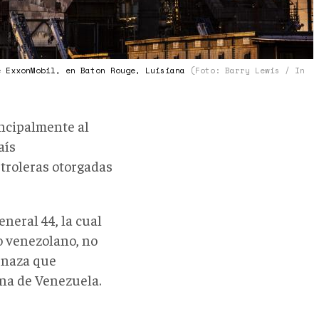
e ExxonMobil, en Baton Rouge, Luisiana
(Foto: Barry Lewis / In
incipalmente al
aís
etroleras otorgadas
eneral 44, la cual
o venezolano, no
enaza que
ana de Venezuela.