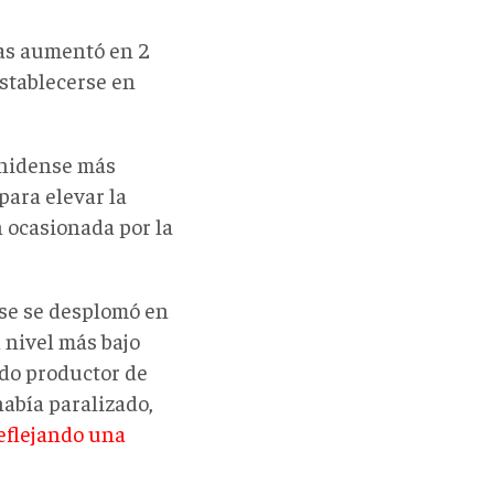
ras aumentó en 2
stablecerse en
unidense más
para elevar la
n ocasionada por la
nse se desplomó en
l nivel más bajo
ado productor de
abía paralizado,
eflejando una