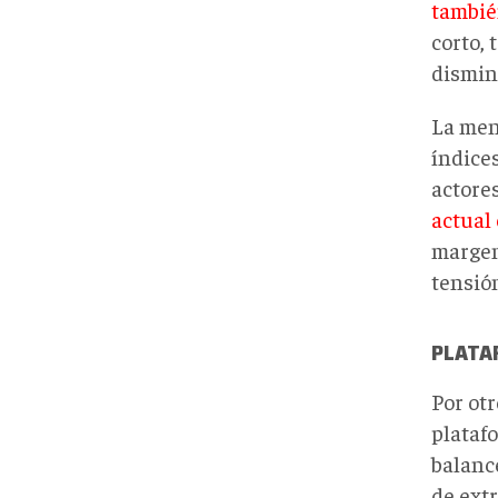
tambié
corto, 
disminu
La men
índices
actore
actual
margen
tensió
PLATA
Por otr
plataf
balanc
de extr