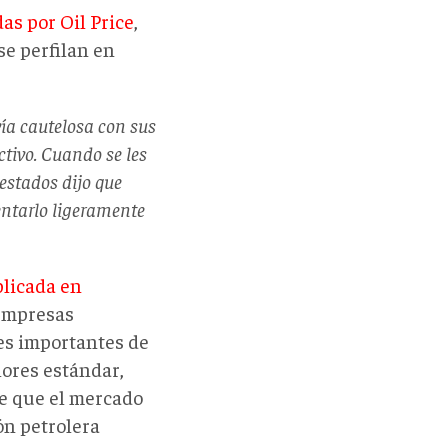
das por Oil Price
,
se perfilan en
ía cautelosa con sus
ctivo. Cuando se les
estados dijo que
entarlo ligeramente
licada en
 empresas
es importantes de
lores estándar,
te que el mercado
ón petrolera