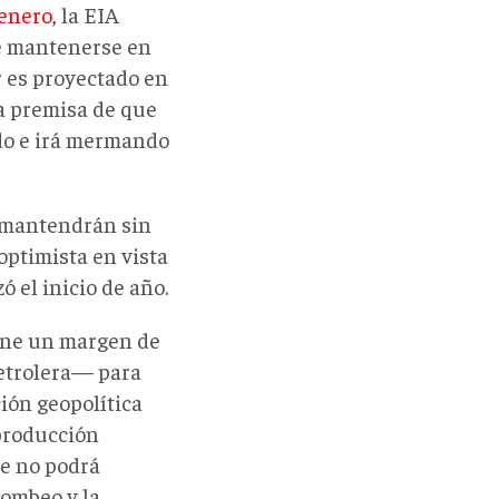
 enero
, la EIA
e mantenerse en
r es proyectado en
 la premisa de que
ndo e irá mermando
 mantendrán sin
ptimista en vista
ó el inicio de año.
iene un margen de
petrolera— para
ción geopolítica
producción
ue no podrá
bombeo y la