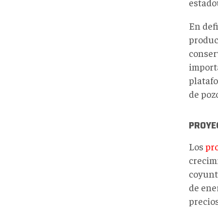
estado
En def
produc
conserv
import
plataf
de pozo
PROYE
Los
pro
crecim
coyunt
de ene
precios