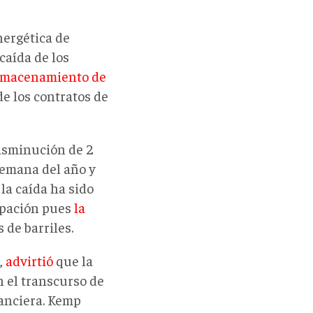
nergética de
caída de los
almacenamiento de
de los contratos de
disminución de 2
semana del año y
 la caída ha sido
cupación pues
la
 de barriles.
,
advirtió
que la
n el transcurso de
nanciera. Kemp