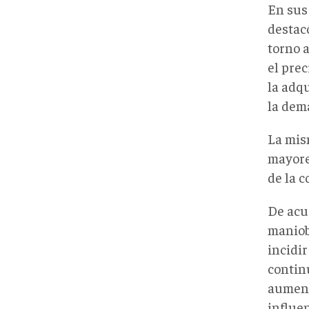
En sus
destac
torno a
el prec
la adq
la dem
La mis
mayore
de la c
De acu
maniob
incidir
contin
aument
influen