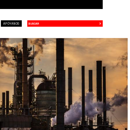
›
Buscar
APÓYANOS