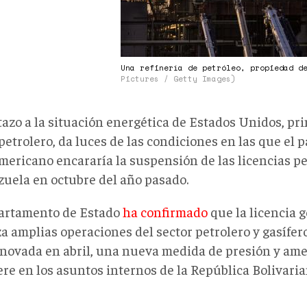
Una refinería de petróleo, propiedad d
Pictures / Getty Images)
tazo a la situación energética de Estados Unidos, pr
petrolero, da luces de las condiciones en las que el p
mericano encararía la suspensión de las licencias p
zuela en octubre del año pasado.
artamento de Estado
ha confirmado
que la licencia g
za amplias operaciones del sector petrolero y gasífer
enovada en abril, una nueva medida de presión y am
ere en los asuntos internos de la República Bolivari