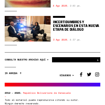
4 Ago 2026
,
2:40 pm.
INCERTIDUMBRES Y
ESCENARIOS EN ESTA NUEVA
ETAPA DE DIÁLOGO
3 Ago 2026
,
4:37 pm.
›
Bus
CONSULTA NUESTRO ARCHIVO AQUÍ >
IR ARRIBA
SÍGUENOS >
2012 - 2020.
República Bolivariana de Venezuela
Todo el material puede reproducirse citando su autor.
Ningún derecho reservado.