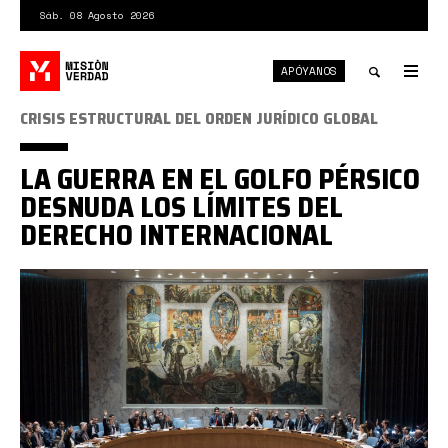
Pasar
Sáb. 08 Agosto 2026
al
contenido
APÓYANOS
principal
Tog
nav
Toggle
CRISIS ESTRUCTURAL DEL ORDEN JURÍDICO GLOBAL
search
LA GUERRA EN EL GOLFO PÉRSICO
DESNUDA LOS LÍMITES DEL
DERECHO INTERNACIONAL
onu
MODELO