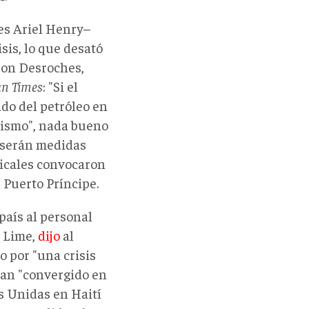
nes Ariel Henry–
sis, lo que desató
rson Desroches,
an Times
: "Si el
ado del petróleo en
 mismo", nada bueno
y serán medidas
ndicales convocaron
, Puerto Príncipe.
país al personal
a Lime,
dijo
al
 por "una crisis
 han "convergido en
s Unidas en Haití