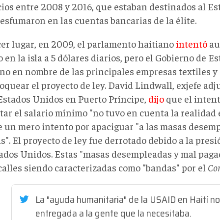
cios entre 2008 y 2016, que estaban destinados al Es
esfumaron en las cuentas bancarias de la élite.
cer lugar, en 2009, el parlamento haitiano
intentó
au
en la isla a 5 dólares diarios, pero el Gobierno de 
ino en nombre de las principales empresas textiles y
oquear el proyecto de ley. David Lindwall, exjefe adj
 Estados Unidos en Puerto Príncipe,
dijo
que el intent
ar el salario mínimo "no tuvo en cuenta la realidad 
e un mero intento por apaciguar "a las masas desem
". El proyecto de ley fue derrotado debido a la pres
tados Unidos. Estas "masas desempleadas y mal paga
 calles siendo caracterizadas como "bandas" por el
Co
La "ayuda humanitaria" de la USAID en Haití no
entregada a la gente que la necesitaba.