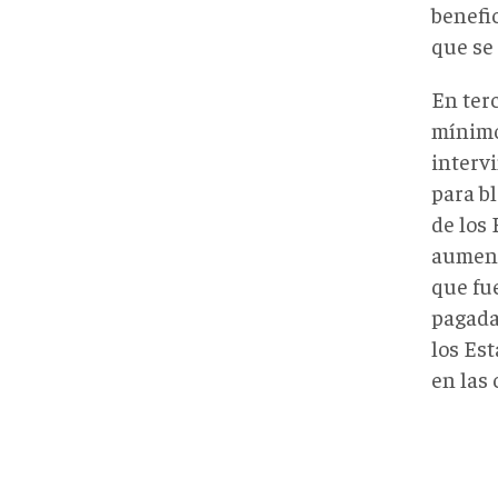
benefi
que se 
En ter
mínimo 
interv
para bl
de los
aument
que fu
pagadas
los Es
en las