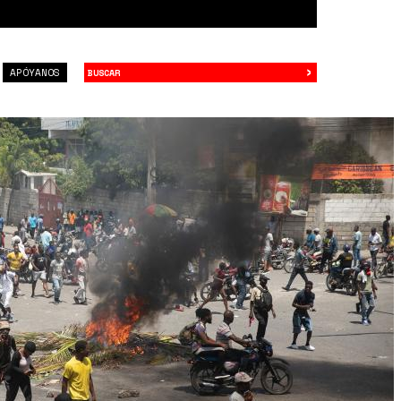
›
Buscar
APÓYANOS