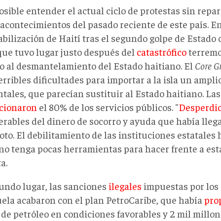
sible entender el actual ciclo de protestas sin repa
acontecimientos del pasado reciente de este país. En
bilización de Haití tras el segundo golpe de Estado 
que tuvo lugar justo después del
catastrófico
terremo
o al desmantelamiento del Estado haitiano. El
Core G
erribles dificultades para importar a la isla un amp
ntales, que parecían sustituir al Estado haitiano. L
cionaron
el 80% de los servicios públicos. "
Desperdi
rables del dinero de socorro y ayuda que había llegad
to. El debilitamiento de las instituciones estatales
no tenga pocas herramientas para hacer frente a esta
a.
undo lugar, las sanciones
ilegales
impuestas por los
ela acabaron con el plan PetroCaribe, que había
pro
 de petróleo en condiciones favorables y 2 mil millon