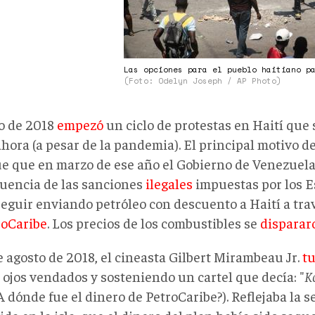
Las opciones para el pueblo haitiano p
(Foto: Odelyn Joseph / AP Photo)
io de 2018
empezó
un ciclo de protestas en Haití que
hora (a pesar de la pandemia). El principal motivo de
ue que en marzo de ese año el Gobierno de Venezuel
uencia de las sanciones
ilegales
impuestas por los E
seguir enviando petróleo con descuento a Haití a tra
roCaribe
. Los precios de los combustibles se
disparar
e agosto de 2018, el cineasta Gilbert Mirambeau Jr.
tu
 ojos vendados y sosteniendo un cartel que decía: "
K
¿A dónde fue el dinero de PetroCaribe?). Reflejaba la