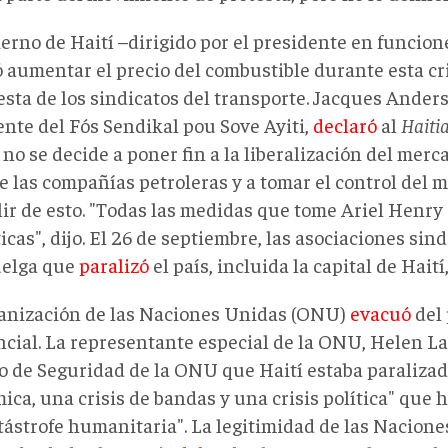
ierno de Haití –dirigido por el presidente en funcio
 aumentar el precio del combustible durante esta cri
testa de los sindicatos del transporte. Jacques Ande
ente del Fós Sendikal pou Sove Ayiti,
declaró
al
Haiti
no se decide a poner fin a la liberalización del merc
de las compañías petroleras y a tomar el control del
alir de esto. "Todas las medidas que tome Ariel Henr
cas", dijo. El 26 de septiembre, las asociaciones si
elga que
paralizó
el país, incluida la capital de Haití
anización de las Naciones Unidas (ONU)
evacuó
del 
ncial. La representante especial de la ONU, Helen L
o de Seguridad de la ONU que Haití estaba paralizado
ica, una crisis de bandas y una crisis política" que
tástrofe humanitaria". La legitimidad de las Nacione