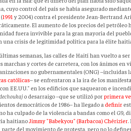
da en la isla: que el dinero del plan había sido saque
na, cuyo control del país se había asegurado mediant
(
1991
y 2004) contra el presidente Jean-Bertrand Ari
áticamente. El aumento de los precios del petróleo h
nidad fuera invivible para la gran mayoría del puebl
 una crisis de legitimidad política para la élite haiti
últimas semanas, las calles de Haití han vuelto a se
 marchas y cortes de carretera, con los ánimos en vi
ganizaciones no gubernamentales (ONG) –incluidas 
as católicas
– se enfrentaron a la ira de los manifest
 con EE.UU." en los edificios que saquearon e incend
dechoukaj
o desarraigo –que se utilizó por
primera ve
entos democráticos de 1986– ha llegado a
definir
est
o ha culpado de la violencia a bandas como el G9, di
cía haitiano
Jimmy "Babekyou" (Barbacoa) Chérizier
.
 parte del movimiento de protesta, pero no lo define