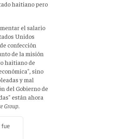
tado haitiano pero
mentar el salario
Estados Unidos
 de confección
unto de la misión
o haitiano de
económica", sino
pleadas y mal
ión del Gobierno de
das" están ahora
re Group
.
 fue