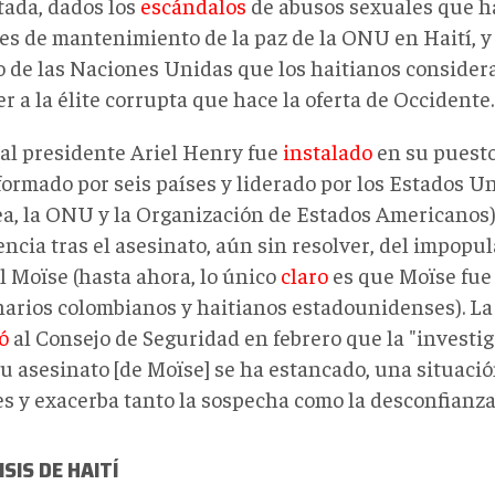
tada, dados los
escándalos
de abusos sexuales que ha
es de mantenimiento de la paz de la ONU en Haití, y
co de las Naciones Unidas que los haitianos consider
r a la élite corrupta que hace la oferta de Occidente.
ual presidente Ariel Henry fue
instalado
en su puesto
formado por seis países y liderado por los Estados U
a, la ONU y la Organización de Estados Americanos).
ncia tras el asesinato, aún sin resolver, del impopu
l Moïse (hasta ahora, lo único
claro
es que Moïse fue
arios colombianos y haitianos estadounidenses). L
ó
al Consejo de Seguridad en febrero que la "investi
su asesinato [de Moïse] se ha estancado, una situaci
s y exacerba tanto la sospecha como la desconfianza 
ISIS DE HAITÍ