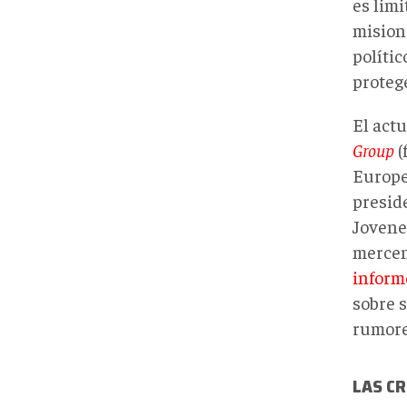
es limi
mision
políti
protege
El act
Group
(
Europe
preside
Jovene
mercen
inform
sobre 
rumore
LAS CR