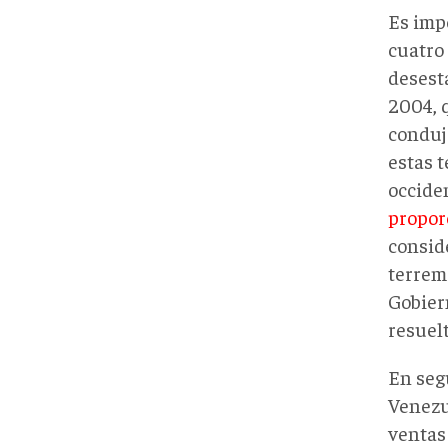
Es impo
cuatro 
desesta
2004, 
conduj
estas t
occide
propor
conside
terremo
Gobier
resuelt
En seg
Venezu
ventas