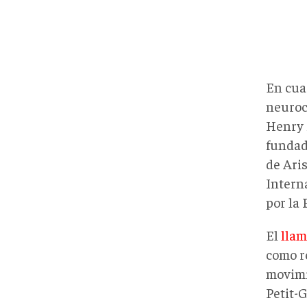
En cuar
neuroci
Henry 
fundad
de Ari
Interna
por la
El
lla
como re
movimi
Petit-G