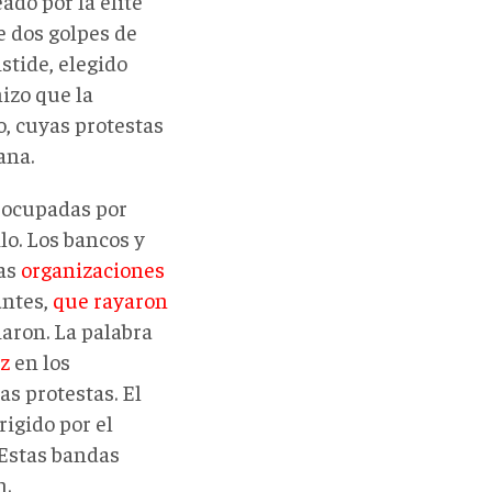
ado por la élite
e dos golpes de
stide, elegido
izo que la
o, cuyas protestas
ana.
r ocupadas por
lo. Los bancos y
las
organizaciones
antes,
que rayaron
iaron. La palabra
z
en los
as protestas. El
rigido por el
 Estas bandas
n.