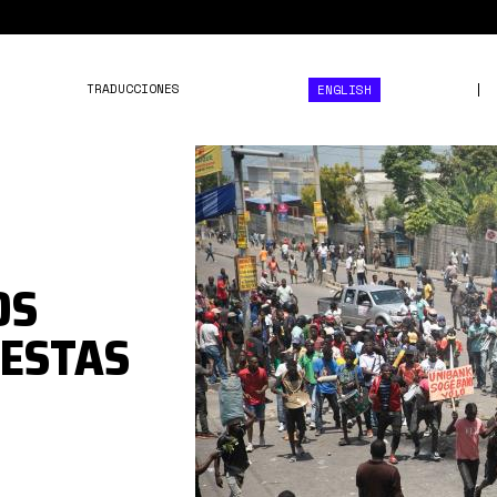
TRADUCCIONES
ENGLISH
haití
protestas.jpg
OS
TESTAS