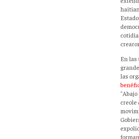
extendi
haitia
Estado 
democr
cotidia
crearon
En las 
grandes
las or
benéfic
"Abajo
creole
movimi
Gobiern
expoli
forman