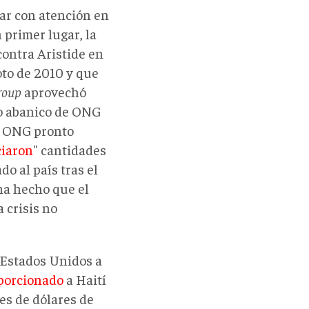
rar con atención en
 primer lugar, la
contra Aristide en
to de 2010 y que
roup
aprovechó
lio abanico de ONG
as ONG pronto
ciaron
" cantidades
o al país tras el
 ha hecho que el
 crisis no
 Estados Unidos a
porcionado
a Haití
es de dólares de