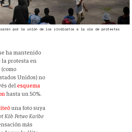
asarán por la unión de los sindicatos a la ola de protestas
 se ha mantenido
 la protesta en
a (como
stados Unidos) no
vés del
esquema
on
hasta un 50%.
iteó
una foto suya
ot Kòb Petwo Karibe
 sensación más