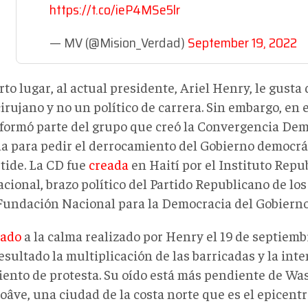
https://t.co/ieP4MSe5lr
— MV (@Mision_Verdad)
September 19, 2022
to lugar, al actual presidente, Ariel Henry, le gusta
rujano y no un político de carrera. Sin embargo, en 
formó parte del grupo que creó la Convergencia Dem
a para pedir el derrocamiento del Gobierno democrá
stide. La CD fue
creada
en Haití por el Instituto Repu
cional, brazo político del Partido Republicano de lo
 Fundación Nacional para la Democracia del Gobiern
mado
a la calma realizado por Henry el 19 de septiem
sultado la multiplicación de las barricadas y la inte
ento de protesta. Su oído está más pendiente de Wa
oâve, una ciudad de la costa norte que es el epicentro