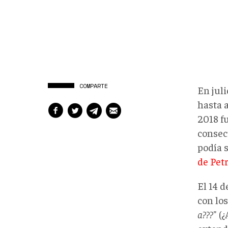
COMPARTE
En jul
hasta a
2018 f
consec
podía 
de Pet
El 14 d
con los
a???
" (