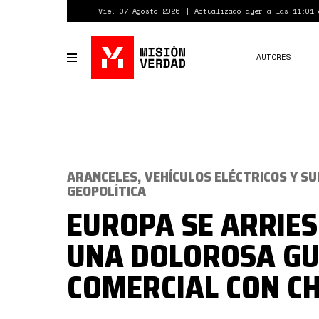
Pasar
Vie. 07 Agosto 2026
Actualizado ayer a las 11:01 
al
contenido
principal
AUTORES
Toggle
navigation
ARANCELES, VEHÍCULOS ELÉCTRICOS Y S
GEOPOLÍTICA
EUROPA SE ARRIES
UNA DOLOROSA G
COMERCIAL CON C