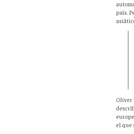
automo
país. 
asiáti
Oliver
describ
europea
el que 