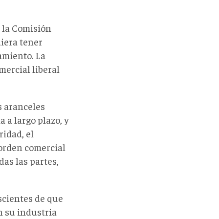
 la Comisión
diera tener
amiento. La
ercial liberal
s aranceles
 a largo plazo, y
ridad, el
 orden comercial
as las partes,
scientes de que
n su industria