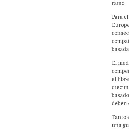
ramo.
Para e
Europe
consec
compañ
basada 
El med
compens
el libr
crecim
basado
deben 
Tanto 
una gu