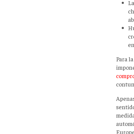
La
ch
ab
Hu
cr
en
Para l
impone
compro
contun
Apenas 
sentid
medida
automó
Europea