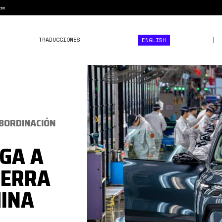
am
TRADUCCIONES
ENGLISH
carro.jpg
UBORDINACIÓN
GA A
UERRA
HINA