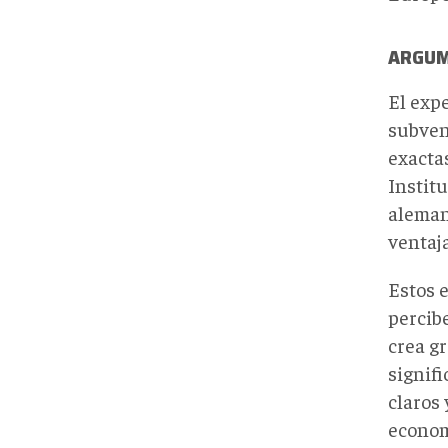
ARGUM
El exp
subven
exactas
Instit
aleman
ventaj
Estos 
percibe
crea g
signifi
claros 
econom