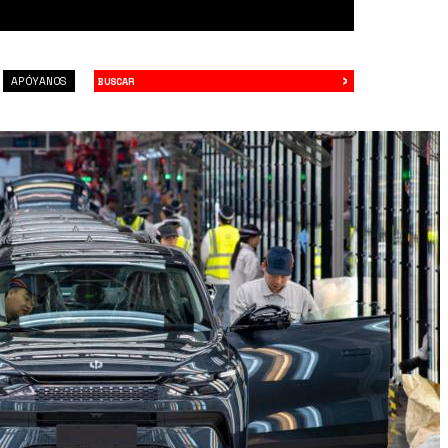
›
Buscar
APÓYANOS