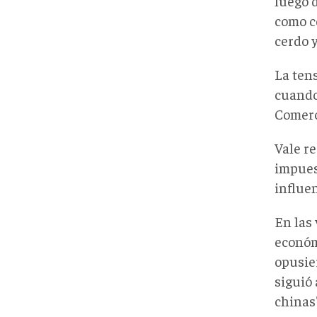
luego 
como c
cerdo 
La tens
cuando
Comerc
Vale r
impuest
influe
En las
económi
opusie
siguió
chinas"