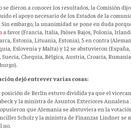
 se dieron a conocer los resultados, la Comisión dij
uido el apoyo necesario de los Estados de la comuni
. Sin embargo, la unanimidad se pone en duda porque
n
a favor (Francia, Italia, Países Bajos, Polonia, Irland
rca, Estonia, Lituania, Estonia), 5 en contra (Aleman
uia, Eslovenia y Malta) y 12 se abstuvieron (España, 
 Suecia, Chequia, Bélgica, Austria, Croacia, Rumanía
urgo).
ación dejó entrever varias cosas:
 posición de Berlín estuvo dividida ya que el vicecan
beck y la ministra de Asuntos Exteriores Annalena
opusieron que Alemania se abstuviera en la votación
nciller Scholz y la ministra de Finanzas Lindner se 
l no.