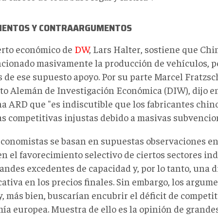
ENTOS Y CONTRAARGUMENTOS
erto económico de
DW
, Lars Halter, sostiene que Chi
cionado masivamente la producción de vehículos, pe
 de ese supuesto apoyo. Por su parte Marcel Fratzsch
uto Alemán de Investigación Económica (DIW), dijo en
a ARD que "es indiscutible que los fabricantes chin
as competitivas injustas debido a masivas subvencion
economistas se basan en supuestas observaciones en
n el favorecimiento selectivo de ciertos sectores ind
randes excedentes de capacidad y, por lo tanto, una 
cativa en los precios finales. Sin embargo, los argum
y, más bien, buscarían encubrir el déficit de competit
ía europea. Muestra de ello es la opinión de grande