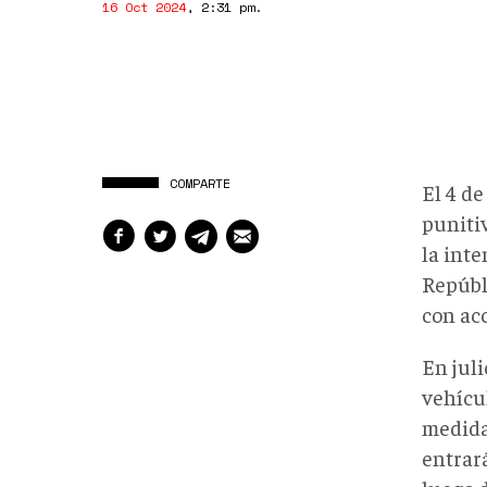
16 Oct 2024
,
2:31 pm
.
COMPARTE
El 4 d
puniti
la inte
Repúbl
con ac
En jul
vehícu
medida
entrar