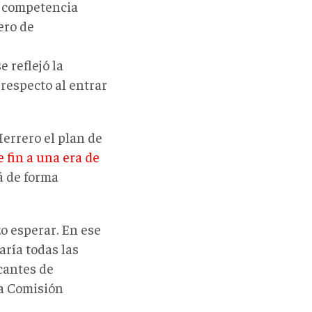
a competencia
ero de
e reflejó la
respecto al entrar
Herrero el plan de
 fin a una era de
á de forma
zo esperar. En ese
ría todas las
cantes de
la Comisión