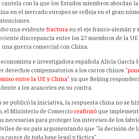
 cautela con la que los Estados miembros abordan l
ina en el mercado europeo se refleja en el gran núm
stenciones.
bo una evidente
fractura
en el eje franco-alemán y s
eciente discrepancia entre los 27 miembros de la UE 
 una guerra comercial con China.
a economista e investigadora española Alicia García 
r derechos compensatorios a los carros chinos
"pone
miso entre la UE y China"
ya que Beijing responder
dente a los aranceles en su contra.
se publicó la iniciativa, la respuesta china no se hi
o, el Ministerio de Comercio
reafirmó
que implementa
s necesarias para proteger los intereses de los fabri
viles de su país argumentando que "la decisión de 
 carece de toda base legal y fáctica".