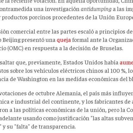
de la reciente votación. En aquella oportunidad, Chi
ontramedida una investigación
antidumping
a las im
y productos porcinos procedentes de la Unión Europ
ión comercial entre las partes escaló a principios de
 Beijing
presentó una
queja
formal ante la Organiza
io (OMC) en respuesta a la decisión de Bruselas.
esaltar que, previamente, Estados Unidos había
aume
os sobre los vehículos eléctricos chinos al 100 %, lo
ncia de Washington en las medidas económicas del b
 votaciones de octubre Alemania, el país más influye
ca e industrial del continente, y los fabricantes de
ron a las políticas económicas de la unión, pero la 
 adelante usando como justificación "las altas subve
 y su "falta" de transparencia.