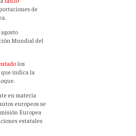
na
lanzó
portaciones de
ea.
 agosto
ción Mundial del
ntado
los
 que indica la
loque.
nte en materia
 autos europeos se
Comisión Europea
nciones estatales