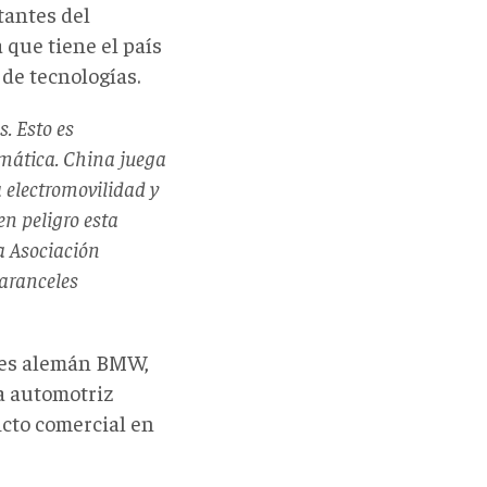
tantes del
 que tiene el país
de tecnologías.
. Esto es
limática. China juega
 electromovilidad y
en peligro esta
a Asociación
 aranceles
iles alemán BMW,
ia automotriz
icto comercial en