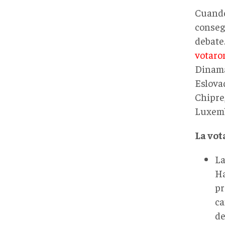
Cuando
conseg
debate
votaro
Dinama
Eslovaq
Chipre,
Luxemb
La vot
La
Ha
pr
ca
de