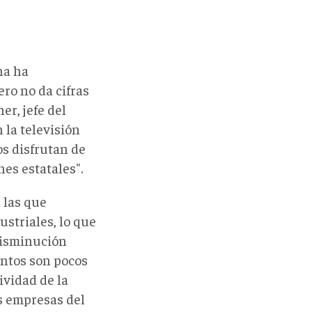
na ha
ro no da cifras
er, jefe del
 la televisión
os disfrutan de
es estatales".
 las que
ustriales, lo que
disminución
entos son pocos
ividad de la
s empresas del