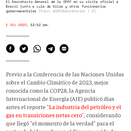
visita
El Secretario General de la OPEP en su visita oficial a
Brasil junto a Lula da Silva y otros funcionarios
oficial
gubernamentales
(Foto: @OPECSecretariat / X)
a
1 Dic 2023
,
12:12 pm
.
Brasil.
Previo a la Conferencia de las Naciones Unidas
sobre el Cambio Climático de 2023, mejor
conocida como la COP28, l
a Agencia
Internacional de Energía (AIE)
publicó días
antes el reporte "
La industria del petróleo y el
gas en transiciones netas cero
", considerando
que llegó "el momento de la verdad" para el