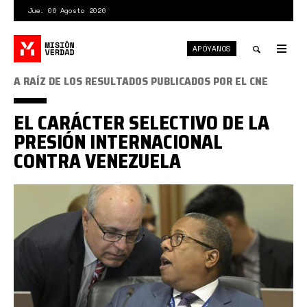
Pasar
Jue. 06 Agosto 2026
al
contenido
APÓYANOS
principal
Tog
nav
Toggle
A RAÍZ DE LOS RESULTADOS PUBLICADOS POR EL CNE
search
EL CARÁCTER SELECTIVO DE LA
PRESIÓN INTERNACIONAL
CONTRA VENEZUELA
oea.jpg