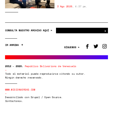
3 Ago 2026
,
4:37 pm.
›
Bus
CONSULTA NUESTRO ARCHIVO AQUÍ >
IR ARRIBA
SÍGUENOS >
2012 - 2020.
República Bolivariana de Venezuela
Todo el material puede reproducirse citando su autor.
Ningún derecho reservado.
WWW.MISIONVERDAD.COM
Desarrollado con Drupal / Open Source.
Contáctanos.