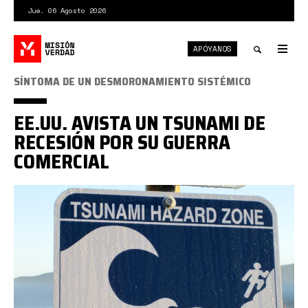
Pasar
Jue. 06 Agosto 2026
al
contenido
APÓYANOS
principal
Tog
nav
Toggle
SÍNTOMA DE UN DESMORONAMIENTO SISTÉMICO
search
EE.UU. AVISTA UN TSUNAMI DE
RECESIÓN POR SU GUERRA
COMERCIAL
Tsunami-
sign-
Miss-
Kim-
SF-
Flickr.jpg