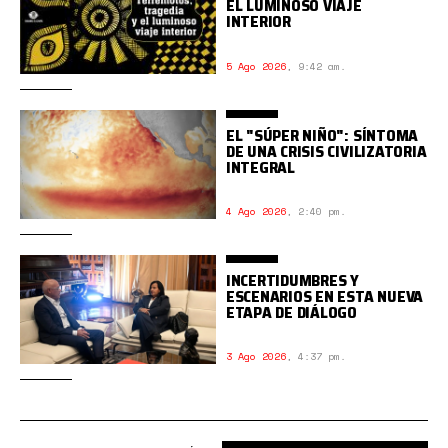
EL LUMINOSO VIAJE
INTERIOR
5 Ago 2026
,
9:42 am.
EL "SÚPER NIÑO": SÍNTOMA
DE UNA CRISIS CIVILIZATORIA
INTEGRAL
4 Ago 2026
,
2:40 pm.
INCERTIDUMBRES Y
ESCENARIOS EN ESTA NUEVA
ETAPA DE DIÁLOGO
3 Ago 2026
,
4:37 pm.