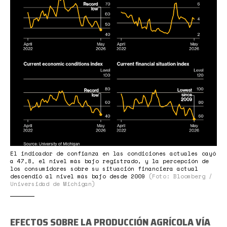
11
at
14-
18-
14
Inflation
Angst
Drives
US
Consumer
Sentiment
Index
El indicador de confianza en las condiciones actuales cayó
a 47,8, el nivel más bajo registrado, y la percepción de
to
los consumidores sobre su situación financiera actual
descendió al nivel más bajo desde 2009
(Foto: Bloomberg /
a
Universidad de Michigan)
Fresh
Record
EFECTOS SOBRE LA PRODUCCIÓN AGRÍCOLA VÍA