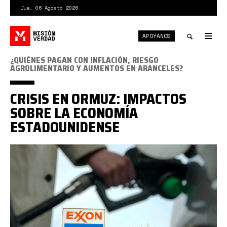
Pasar
Jue. 06 Agosto 2026
al
contenido
APÓYANOS
principal
Tog
nav
Toggle
¿QUIÉNES PAGAN CON INFLACIÓN, RIESGO
AGROLIMENTARIO Y AUMENTOS EN ARANCELES?
search
CRISIS EN ORMUZ: IMPACTOS
SOBRE LA ECONOMÍA
ESTADOUNIDENSE
Captura
desde
2026-
05-
12