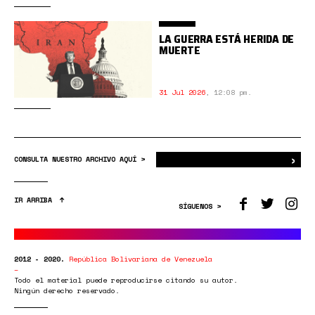
LA GUERRA ESTÁ HERIDA DE
MUERTE
31 Jul 2026
,
12:08 pm.
›
Bus
CONSULTA NUESTRO ARCHIVO AQUÍ >
IR ARRIBA
SÍGUENOS >
2012 - 2020.
República Bolivariana de Venezuela
Todo el material puede reproducirse citando su autor.
Ningún derecho reservado.