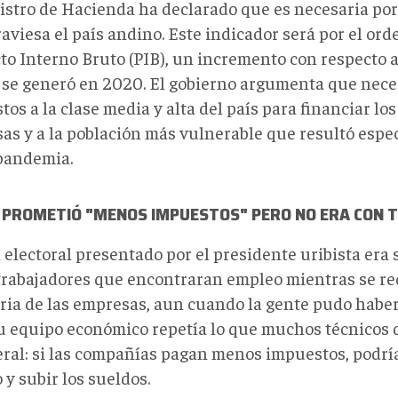
stro de Hacienda ha declarado que es necesaria por e
aviesa el país andino. Este indicador será por el ord
to Interno Bruto (PIB), un incremento con respecto a
 se generó en 2020. El gobierno argumenta que neces
os a la clase media y alta del país para financiar los
as y a la población más vulnerable que resultó espe
 pandemia.
 PROMETIÓ "MENOS IMPUESTOS" PERO NO ERA CON 
 electoral presentado por el presidente uribista era 
 trabajadores que encontraran empleo mientras se re
aria de las empresas, aun cuando la gente pudo habe
Su equipo económico repetía lo que muchos técnicos d
eral: si las compañías pagan menos impuestos, podr
y subir los sueldos.