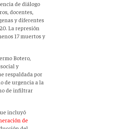
sencia de diálogo
ros, docentes,
genas y diferentes
20. La represión
menos 17 muertos y
lermo Botero,
social y
ue respaldada por
o de urgencia a la
o de infiltrar
que incluyó
neración de
educción del