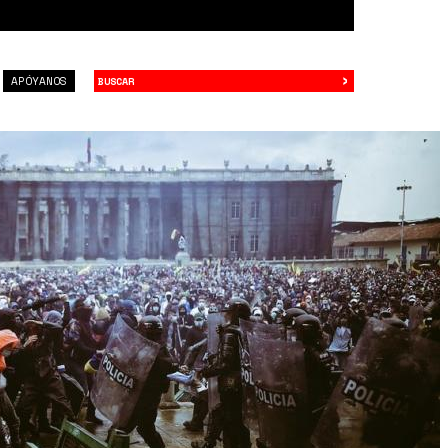
›
Buscar
APÓYANOS