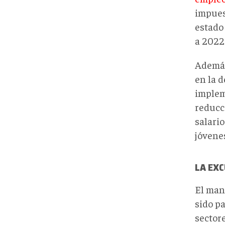
impues
estado
a 2022
Adem
en la d
impleme
reducc
salari
jóvene
LA EXC
El man
sido pa
sectore