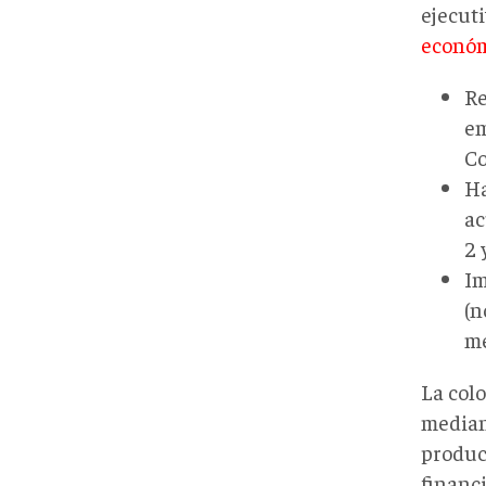
ejecut
econó
Re
em
Co
Ha
ac
2 
Im
(n
me
La col
mediant
produc
financ