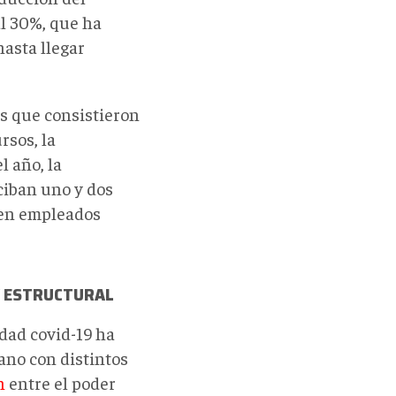
al 30%, que ha
asta llegar
s que consistieron
rsos, la
l año, la
ciban uno y dos
ten empleados
Y ESTRUCTURAL
dad covid-19 ha
iano con distintos
n
entre el poder