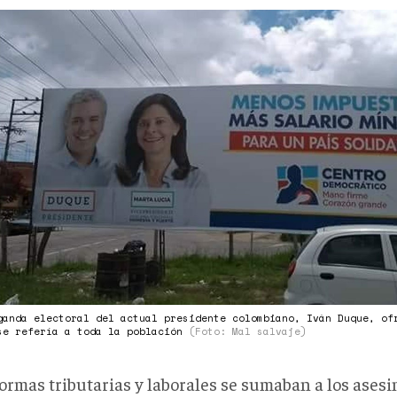
rmacolombia001.jpg
ganda electoral del actual presidente colombiano, Iván Duque, of
se refería a toda la población
(Foto: Mal salvaje)
ormas tributarias y laborales se sumaban a los asesi