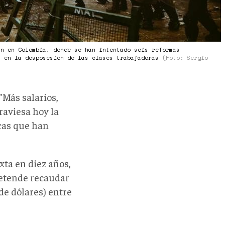
ún en Colombia, donde se han intentado seis reformas
s en la desposesión de las clases trabajadoras
(Foto: Sergio
Más salarios,
aviesa hoy la
cas que han
exta en diez años,
retende recaudar
de dólares) entre