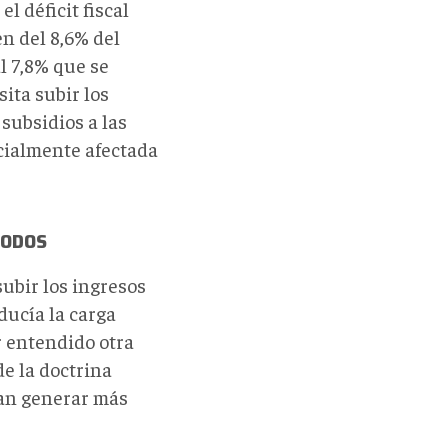
l déficit fiscal
en del 8,6% del
l 7,8% que se
ita subir los
 subsidios a las
cialmente afectada
TODOS
subir los ingresos
ducía la carga
r entendido otra
e la doctrina
ían generar más