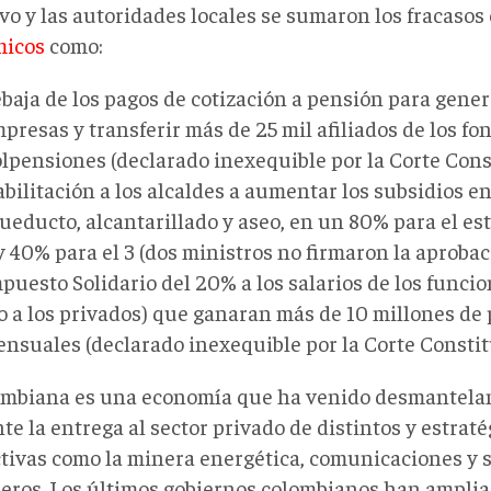
ivo y las autoridades locales se sumaron los fracasos
micos
como:
baja de los pagos de cotización a pensión para genera
presas y transferir más de 25 mil afiliados de los fo
lpensiones (declarado inexequible por la Corte Const
bilitación a los alcaldes a aumentar los subsidios en
ueducto, alcantarillado y aseo, en un 80% para el est
y 40% para el 3 (dos ministros no firmaron la aprobac
puesto Solidario del 20% a los salarios de los funci
o a los privados) que ganaran más de 10 millones de
nsuales (declarado inexequible por la Corte Constit
ombiana es una economía que ha venido desmantela
e la entrega al sector privado de distintos y estraté
tivas como la minera energética, comunicaciones y s
ieros. Los últimos gobiernos colombianos han ampli