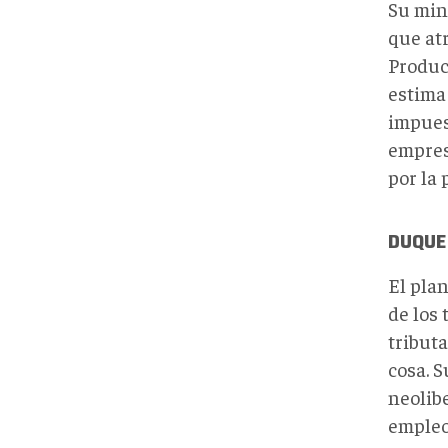
Su mini
que atr
Produc
estima
impuest
empres
por la
DUQUE
El plan
de los
tribut
cosa. 
neolib
empleo 