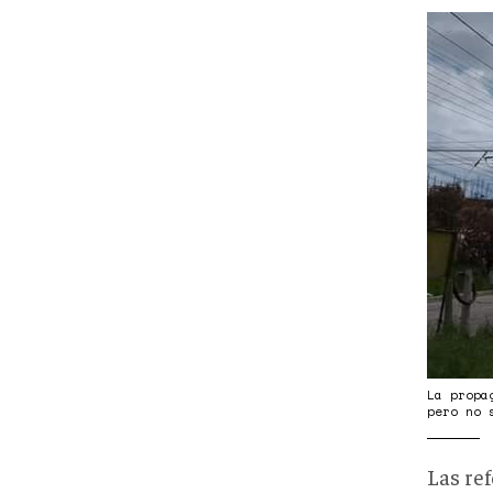
refo
La propa
pero no 
Las ref