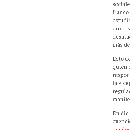
sociale
franco,
estudi
grupos
desata
más de
Esto de
quien d
respon
la vic
regula
manife
En dic
exenci
emple