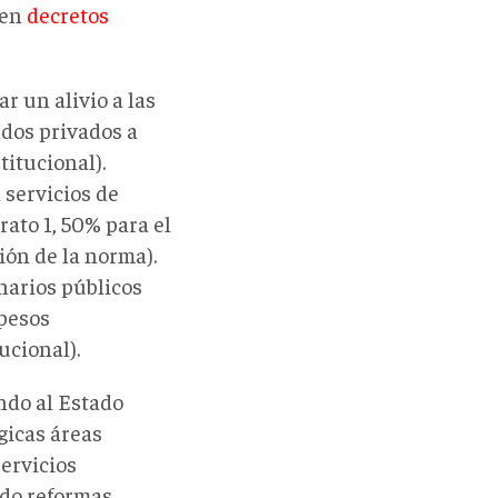
 en
decretos
r un alivio a las
ndos privados a
itucional).
 servicios de
rato 1, 50% para el
ión de la norma).
onarios públicos
 pesos
ucional).
ndo al Estado
gicas áreas
ervicios
ado reformas