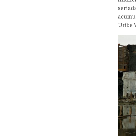
seriad
acumul
Uribe V
refo