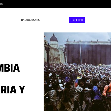
am
TRADUCCIONES
ENGLISH
reformacolombia000.jpeg
MBIA
RIA Y