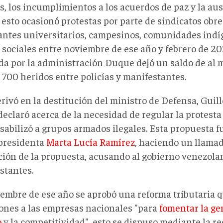
s, los incumplimientos a los acuerdos de paz y la au
 esto ocasionó protestas por parte de sindicatos obre
antes universitarios, campesinos, comunidades indí
 sociales entre noviembre de ese año y febrero de 20
da por la administración Duque dejó un saldo de al 
 700 heridos entre policías y manifestantes.
rivó en la destitución del ministro de Defensa, Guil
eclaró acerca de la necesidad de regular la protesta 
sabilizó a grupos armados ilegales. Esta propuesta f
epresidenta
Marta Lucía Ramírez
, haciendo un llamad
ción de la propuesta, acusando al gobierno venezolan
stantes.
iembre de ese año se aprobó una reforma tributaria 
ones a las empresas nacionales "para
fomentar la ge
o
y la competitividad", esto se dispuso mediante la r