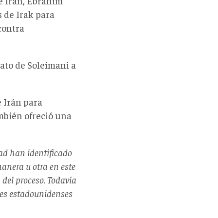
de Irán, Ebrahim
 de Irak para
contra
ato de Soleimani a
e Irán para
mbién ofreció una
ad han identificado
anera u otra en este
 del proceso. Todavía
res estadounidenses