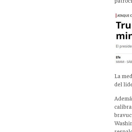
patroc
La medi
del lid
Además
calibr
bravuc
Washin
respal