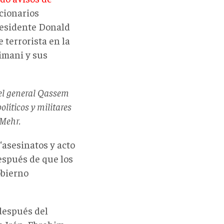
ncionarios
presidente Donald
 terrorista en la
eimani y sus
del general Qassem
líticos y militares
-Mehr.
“asesinatos y acto
después de que los
obierno
después del