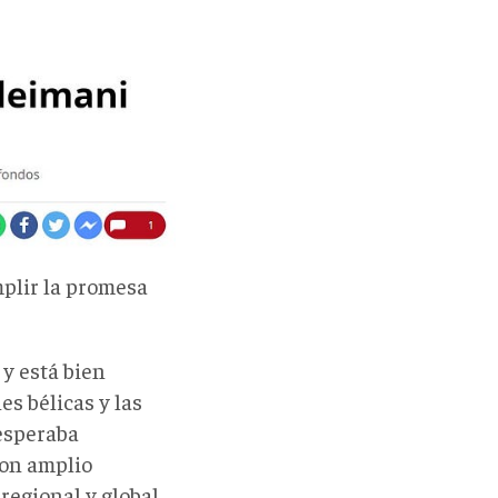
mplir la promesa
y está bien
s bélicas y las
 esperaba
con amplio
regional y global