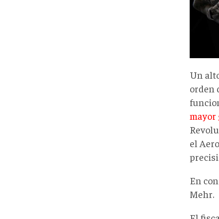
Un alto
orden 
funcio
mayor 
Revolu
el Aer
precis
En conc
Mehr.
El fisc