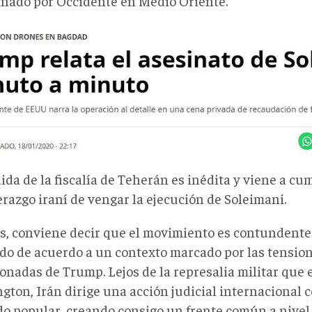
inado por Occidente en Medio Oriente.
da de la fiscalía de Teherán es inédita y viene a cu
erazgo iraní de vengar la ejecución de Soleimani.
, conviene decir que el movimiento es contundente 
ado de acuerdo a un contexto marcado por las tensione
onadas de Trump. Lejos de la represalia militar que
gton, Irán dirige una acción judicial internacional 
do popular, creando consigo un frente común a nivel 