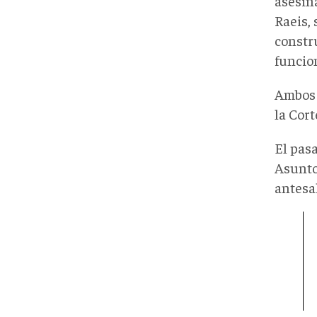
asesina
Raeis,
constru
funcio
Ambos 
la Cort
El pas
Asunto
antesa