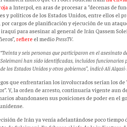
roja
a Interpol, en aras de procesar a “decenas de fu
es y políticos de los Estados Unidos, entre ellos el 
por cargos de planificación y ejecución de un ataque
l iraquí para asesinar al general de Irán Qassem Sol
eros”,
refiere
el medio
PressTV
.
“Treinta y seis personas que participaron en el asesinato 
Soleimani han sido identificadas, incluidos funcionarios po
de los Estados Unidos y otros gobiernos”, indicó Ali Alqasi
gos que enfrentarían los involucrados serían los de 
or”. Y, la orden de arresto, continuaría vigente aun 
narios abandonasen sus posiciones de poder en el g
unidense.
ecisión de Irán ya venía adelantándose poco tiempo 