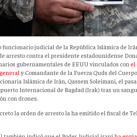
 funcionario judicial de la República Islámica de Ir
de arresto contra el presidente estadounidense Don
narios gubernamentales de EEUU vinculados con
el
general
y Comandante de la Fuerza Quds del Cuerpo
cionaria Islámica de Irán, Qassem Soleimani, el pasa
opuerto Internacional de Bagdad (Irak) tras un sang
ión con drones.
reto la orden de arresto la ha emitido el fiscal de Te
al también indicó que el Poder Judicial iraní
ha envia