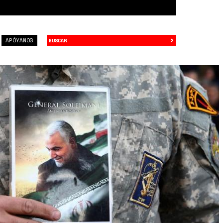
›
Buscar
APÓYANOS
YPw.jpeg