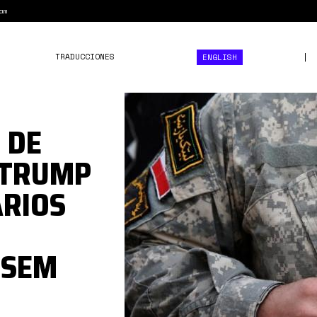
am
TRADUCCIONES
ENGLISH
1*7n4DtgQbzZUlnH09WOn
 DE
 TRUMP
ARIOS
SSEM