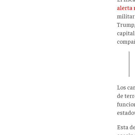
alerta 
militar
Trump, 
capita
compañ
Los car
de terr
funcio
estado
Esta d