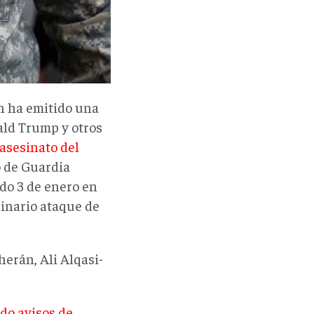
án ha emitido una
ald Trump y otros
 asesinato del
 de Guardia
do 3 de enero en
uinario ataque de
herán, Ali Alqasi-
do avisos de