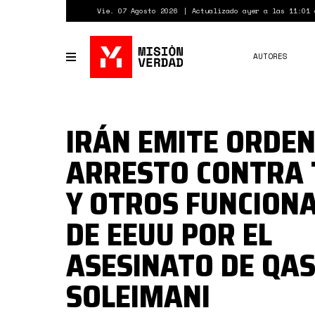
Pasar
Vie. 07 Agosto 2026
Actualizado ayer a las 11:01 
al
contenido
principal
AUTORES
Toggle
navigation
IRÁN EMITE ORDEN
ARRESTO CONTRA
Y OTROS FUNCION
DE EEUU POR EL
ASESINATO DE QA
SOLEIMANI