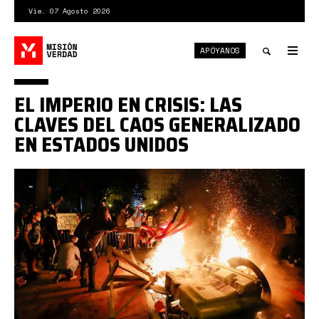
Pasar
Vie. 07 Agosto 2026
al
contenido
APÓYANOS
principal
Tog
nav
Toggle
EL IMPERIO EN CRISIS: LAS
search
CLAVES DEL CAOS GENERALIZADO
EN ESTADOS UNIDOS
1*raXgJMnAzh_ufrR2bliCjA.jpeg