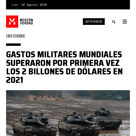
Pasar
Lun. 10 Agosto 2026
al
contenido
APÓYANOS
principal
Tog
nav
Toggle
INFORME
search
GASTOS MILITARES MUNDIALES
SUPERARON POR PRIMERA VEZ
LOS 2 BILLONES DE DÓLARES EN
2021
LVGVU6QVYZYPWZZZ6KKYRFRMNI.jpg