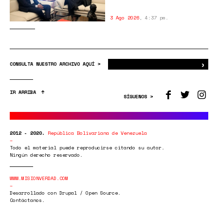
3 Ago 2026
,
4:37 pm.
›
Bus
CONSULTA NUESTRO ARCHIVO AQUÍ >
IR ARRIBA
SÍGUENOS >
2012 - 2020.
República Bolivariana de Venezuela
Todo el material puede reproducirse citando su autor.
Ningún derecho reservado.
WWW.MISIONVERDAD.COM
Desarrollado con Drupal / Open Source.
Contáctanos.