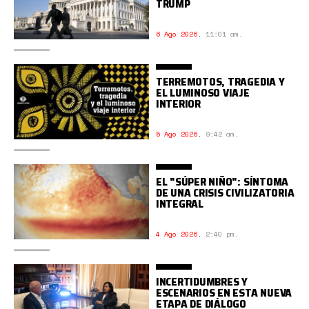
TRUMP
6 Ago 2026
,
11:01 am.
TERREMOTOS, TRAGEDIA Y
EL LUMINOSO VIAJE
INTERIOR
5 Ago 2026
,
9:42 am.
EL "SÚPER NIÑO": SÍNTOMA
DE UNA CRISIS CIVILIZATORIA
INTEGRAL
4 Ago 2026
,
2:40 pm.
INCERTIDUMBRES Y
ESCENARIOS EN ESTA NUEVA
ETAPA DE DIÁLOGO