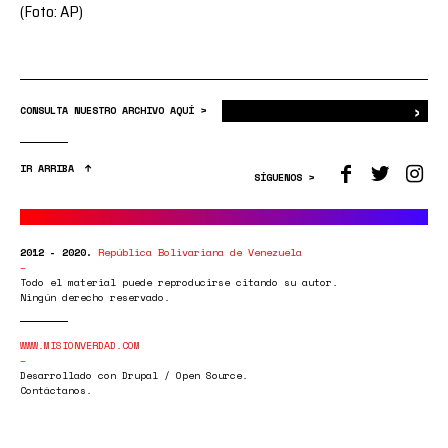
(Foto: AP)
›
Bus
CONSULTA NUESTRO ARCHIVO AQUÍ >
IR ARRIBA
SÍGUENOS >
2012 - 2020.
República Bolivariana de Venezuela
Todo el material puede reproducirse citando su autor.
Ningún derecho reservado.
WWW.MISIONVERDAD.COM
Desarrollado con Drupal / Open Source.
Contáctanos.