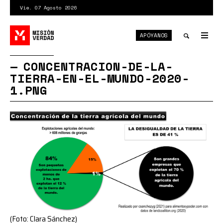
Pasar
Vie. 07 Agosto 2026
al
contenido
APÓYANOS
principal
Tog
nav
Toggle
CONCENTRACION-DE-LA-
TIERRA-EN-EL-MUNDO-2020-
search
1.PNG
(Foto: Clara Sánchez)