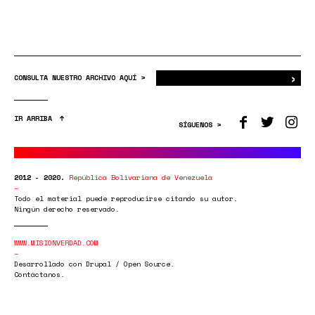
›
Bus
CONSULTA NUESTRO ARCHIVO AQUÍ >
IR ARRIBA
SÍGUENOS >
2012 - 2020.
República Bolivariana de Venezuela
Todo el material puede reproducirse citando su autor.
Ningún derecho reservado.
WWW.MISIONVERDAD.COM
Desarrollado con Drupal / Open Source.
Contáctanos.