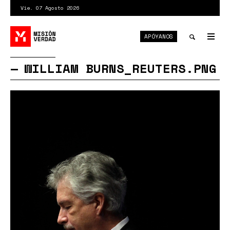
Pasar
Vie. 07 Agosto 2026
al
contenido
APÓYANOS
principal
Tog
nav
Toggle
WILLIAM BURNS_REUTERS.PNG
search