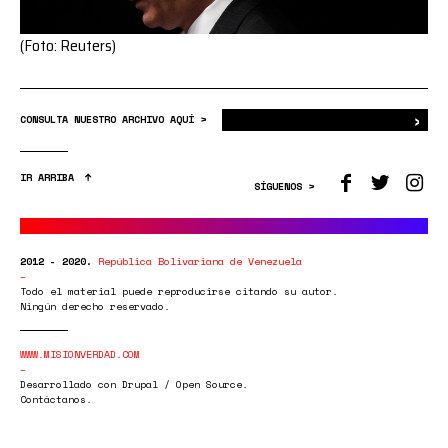
(Foto: Reuters)
›
Bus
CONSULTA NUESTRO ARCHIVO AQUÍ >
IR ARRIBA
SÍGUENOS >
2012 - 2020.
República Bolivariana de Venezuela
Todo el material puede reproducirse citando su autor.
Ningún derecho reservado.
WWW.MISIONVERDAD.COM
Desarrollado con Drupal / Open Source.
Contáctanos.