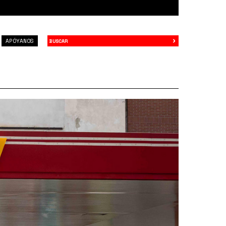
›
Buscar
APÓYANOS