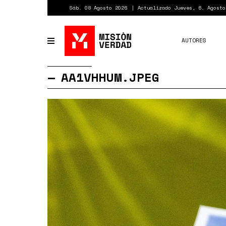
Pasar
Sáb. 08 Agosto 2026
Actualizado Jueves, 6. Agosto
al
contenido
principal
AUTORES
Toggle
navigation
AA1VHHUM.JPEG