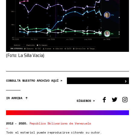
(Foto: La Silla Vacía)
›
Bus
CONSULTA NUESTRO ARCHIVO AQUÍ >
IR ARRIBA
SÍGUENOS >
2012 - 2020.
República Bolivariana de Venezuela
Todo el material puede reproducirse citando su autor.