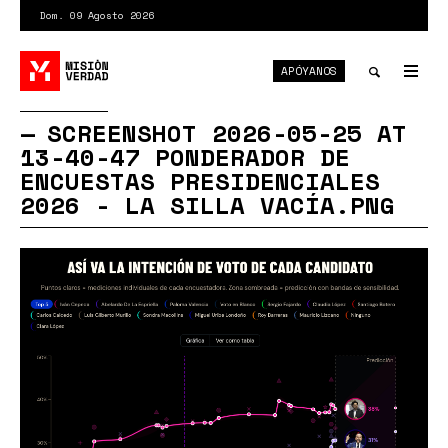
Pasar
Dom. 09 Agosto 2026
al
contenido
APÓYANOS
principal
Tog
nav
Toggle
SCREENSHOT 2026-05-25 AT
13-40-47 PONDERADOR DE
search
ENCUESTAS PRESIDENCIALES
2026 - LA SILLA VACÍA.PNG