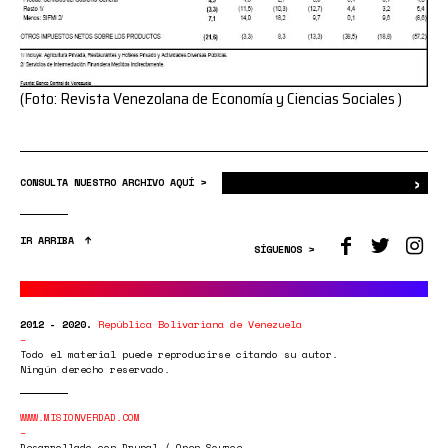
(Foto: Revista Venezolana de Economía y Ciencias Sociales )
›
Bus
CONSULTA NUESTRO ARCHIVO AQUÍ >
IR ARRIBA
SÍGUENOS >
2012 - 2020.
República Bolivariana de Venezuela
Todo el material puede reproducirse citando su autor.
Ningún derecho reservado.
WWW.MISIONVERDAD.COM
Desarrollado con Drupal / Open Source.