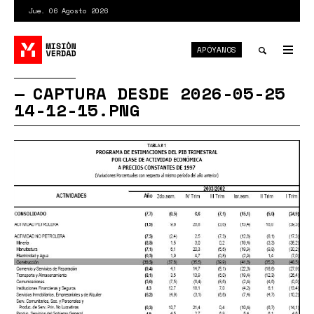
Pasar
Jue. 06 Agosto 2026
al
contenido
APÓYANOS
principal
Tog
nav
Toggle
CAPTURA DESDE 2026-05-25
14-12-15.PNG
search