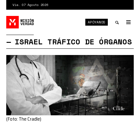
Pasar
Vie. 07 Agosto 2026
al
contenido
APÓYANOS
principal
Tog
nav
Toggle
ISRAEL TRÁFICO DE ÓRGANOS
search
(Foto: The Cradle)