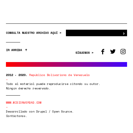
›
Bus
CONSULTA NUESTRO ARCHIVO AQUÍ >
IR ARRIBA
SÍGUENOS >
2012 - 2020.
República Bolivariana de Venezuela
Todo el material puede reproducirse citando su autor.
Ningún derecho reservado.
WWW.MISIONVERDAD.COM
Desarrollado con Drupal / Open Source.
Contáctanos.