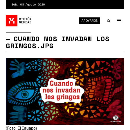
Pasar
Sáb. 08 Agosto 2026
al
contenido
APÓYANOS
principal
Tog
nav
Toggle
CUANDO NOS INVADAN LOS
GRINGOS.JPG
search
(Foto: El Cayapo)