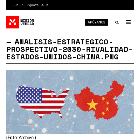
Pasar
Lun. 10 Agosto 2026
al
contenido
APÓYANOS
principal
Tog
nav
Toggle
ANALISIS-ESTRATEGICO-
PROSPECTIVO-2030-RIVALIDAD-
search
ESTADOS-UNIDOS-CHINA.PNG
(Foto: Archivo )