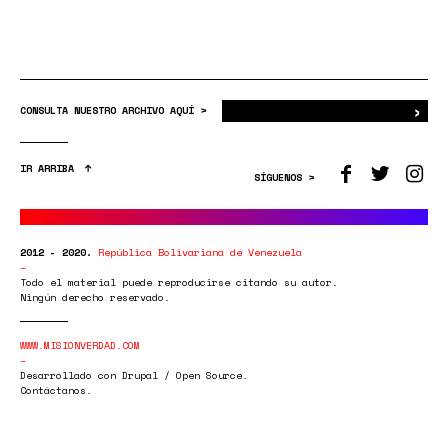
›
Bus
CONSULTA NUESTRO ARCHIVO AQUÍ >
IR ARRIBA
SÍGUENOS >
2012 - 2020.
República Bolivariana de Venezuela
Todo el material puede reproducirse citando su autor.
Ningún derecho reservado.
WWW.MISIONVERDAD.COM
Desarrollado con Drupal / Open Source.
Contáctanos.