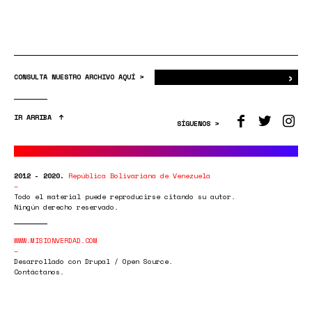
›
Bus
CONSULTA NUESTRO ARCHIVO AQUÍ >
IR ARRIBA
SÍGUENOS >
2012 - 2020.
República Bolivariana de Venezuela
Todo el material puede reproducirse citando su autor.
Ningún derecho reservado.
WWW.MISIONVERDAD.COM
Desarrollado con Drupal / Open Source.
Contáctanos.