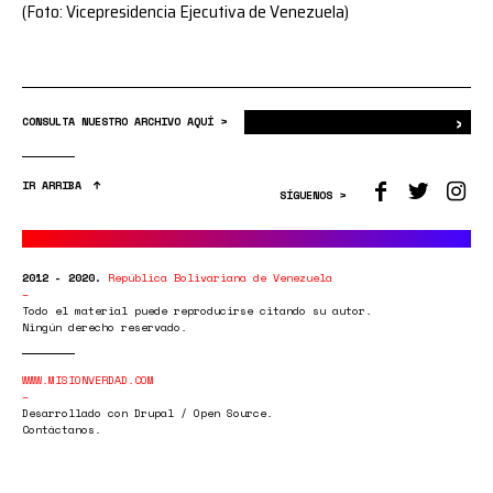
(Foto: Vicepresidencia Ejecutiva de Venezuela)
›
Bus
CONSULTA NUESTRO ARCHIVO AQUÍ >
IR ARRIBA
SÍGUENOS >
2012 - 2020.
República Bolivariana de Venezuela
Todo el material puede reproducirse citando su autor.
Ningún derecho reservado.
WWW.MISIONVERDAD.COM
Desarrollado con Drupal / Open Source.
Contáctanos.