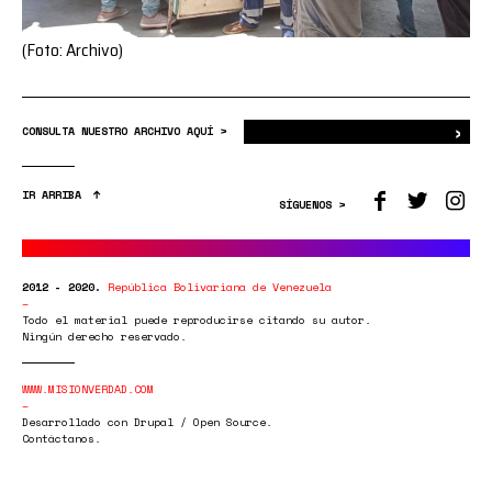
(Foto: Archivo)
›
Bus
CONSULTA NUESTRO ARCHIVO AQUÍ >
IR ARRIBA
SÍGUENOS >
2012 - 2020.
República Bolivariana de Venezuela
Todo el material puede reproducirse citando su autor.
Ningún derecho reservado.
WWW.MISIONVERDAD.COM
Desarrollado con Drupal / Open Source.
Contáctanos.