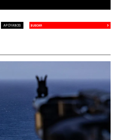
›
Buscar
APÓYANOS