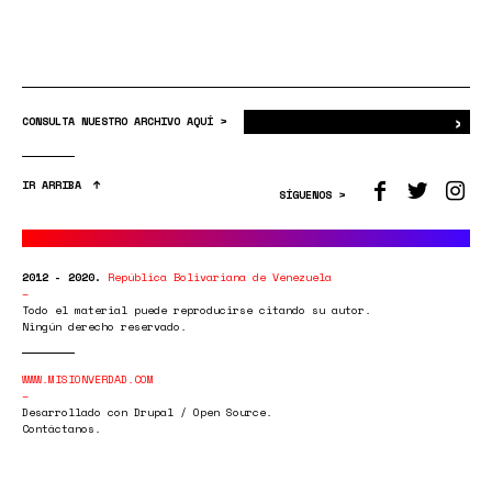
›
Bus
CONSULTA NUESTRO ARCHIVO AQUÍ >
IR ARRIBA
SÍGUENOS >
2012 - 2020.
República Bolivariana de Venezuela
Todo el material puede reproducirse citando su autor.
Ningún derecho reservado.
WWW.MISIONVERDAD.COM
Desarrollado con Drupal / Open Source.
Contáctanos.