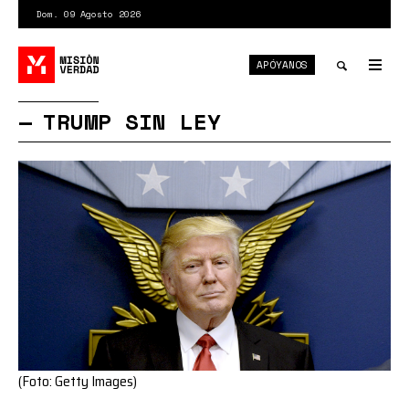
Pasar
Dom. 09 Agosto 2026
al
contenido
APÓYANOS
principal
Tog
nav
Toggle
TRUMP SIN LEY
search
(Foto: Getty Images)