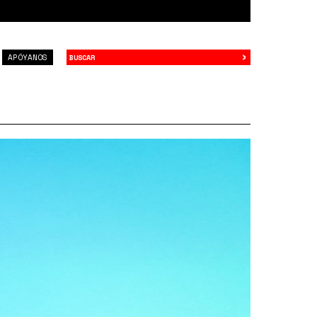
›
Buscar
APÓYANOS