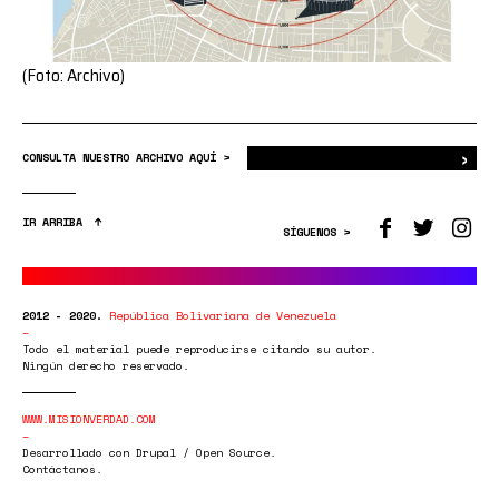
(Foto: Archivo)
›
Bus
CONSULTA NUESTRO ARCHIVO AQUÍ >
IR ARRIBA
SÍGUENOS >
2012 - 2020.
República Bolivariana de Venezuela
Todo el material puede reproducirse citando su autor.
Ningún derecho reservado.
WWW.MISIONVERDAD.COM
Desarrollado con Drupal / Open Source.
Contáctanos.