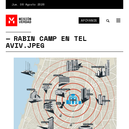
Pasar
Jue. 06 Agosto 2026
al
contenido
APÓYANOS
principal
Tog
nav
Toggle
RABIN CAMP EN TEL
AVIV.JPEG
search