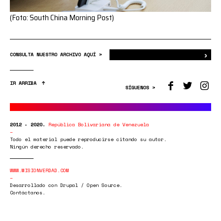
(Foto: South China Morning Post)
›
Bus
CONSULTA NUESTRO ARCHIVO AQUÍ >
IR ARRIBA
SÍGUENOS >
2012 - 2020.
República Bolivariana de Venezuela
Todo el material puede reproducirse citando su autor.
Ningún derecho reservado.
WWW.MISIONVERDAD.COM
Desarrollado con Drupal / Open Source.
Contáctanos.