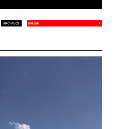
›
Buscar
APÓYANOS