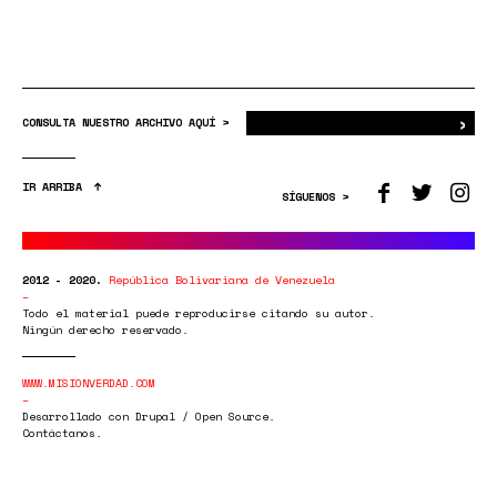
›
Bus
CONSULTA NUESTRO ARCHIVO AQUÍ >
IR ARRIBA
SÍGUENOS >
2012 - 2020.
República Bolivariana de Venezuela
Todo el material puede reproducirse citando su autor.
Ningún derecho reservado.
WWW.MISIONVERDAD.COM
Desarrollado con Drupal / Open Source.
Contáctanos.